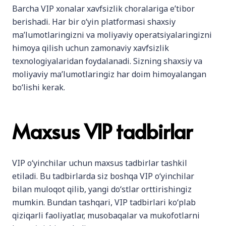
Barcha VIP xonalar xavfsizlik choralariga e’tibor
berishadi. Har bir o‘yin platformasi shaxsiy
ma’lumotlaringizni va moliyaviy operatsiyalaringizni
himoya qilish uchun zamonaviy xavfsizlik
texnologiyalaridan foydalanadi. Sizning shaxsiy va
moliyaviy ma’lumotlaringiz har doim himoyalangan
bo‘lishi kerak.
Maxsus VIP tadbirlar
VIP o‘yinchilar uchun maxsus tadbirlar tashkil
etiladi. Bu tadbirlarda siz boshqa VIP o‘yinchilar
bilan muloqot qilib, yangi do‘stlar orttirishingiz
mumkin. Bundan tashqari, VIP tadbirlari ko‘plab
qiziqarli faoliyatlar, musobaqalar va mukofotlarni