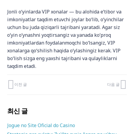
Jonli o‘yinlarda VIP xonalar — bu alohida e’tibor va
imkoniyatlar taqdim etuvchi joylar bo‘lib, o‘yinchilar
uchun bu juda qiziqarli tajribani yaratadi. Agar siz
o‘yin o‘ynashni yoqtirsangiz va yanada ko‘proq
imkoniyatlardan foydalanmoqchi bo‘lsangiz, VIP
xonalarga qo‘shilish haqida o‘ylashingiz kerak. VIP
bo‘lish sizga eng yaxshi tajribani va qulayliklarni
taqdim etadi.
이전 글
다음 글
최신 글
Jogue no Site Oficial do Casino