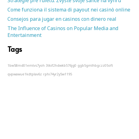
Strategie pre ruletu: Zvýšte svoje šance na výhru
Come funziona il sistema di payout nei casinò online
Consejos para jugar en casinos con dinero real
The Influence of Casinos on Popular Media and
Entertainment
Tags
1bw58md01emtvs7yoh
3tkif2hdwkb576jg0
ggb5gmlhbgczz05oft
qvpwawue1kdtplav6z
rphi74yr2y5w1195