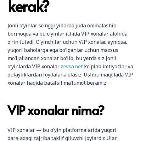
kerak?
Jonli o‘yinlar so‘nggi yillarda juda ommalashib
bormoqda va bu o‘yinlar ichida VIP xonalar alohida
o‘rin tutadi. O‘yinchilar uchun VIP xonalar, ayniqsa,
yuqori baholarga ega bo‘lganlar uchun maxsus
mo‘ljallangan xonalar bo‘lib, bu yerda siz Jonli
o‘yinlarda VIP xonalar
zevsa.net
ko‘plab imtiyozlar va
qulayliklardan foydalana olasiz. Ushbu maqolada VIP
xonalar haqida batafsil ma’lumot beramiz.
VIP xonalar nima?
VIP xonalar — bu o‘yin platformalarida yuqori
darajadagi tajriba taklif qiluvchi joylardir. Ular