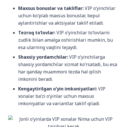
Maxsus bonuslar va takliflar:
VIP o‘yinchilar
uchun ko‘plab maxsus bonuslar, bepul
aylantirishlar va aktsiyalar taklif etiladi.
Tezroq to‘lovlar:
VIP o‘yinchilar to‘lovlarni
zudlik bilan amalga oshirishlari mumkin, bu
esa ularning vaqtini tejaydi.
Shaxsiy yordamchilar:
VIP o‘yinchilarga
shaxsiy yordamchilar xizmat ko‘rsatadi, bu esa
har qanday muammoni tezda hal qilish
imkonini beradi.
Kengaytirilgan o‘yin imkoniyatlari:
VIP
xonalar ba’zi o‘yinlar uchun maxsus
imkoniyatlar va variantlar taklif qiladi.