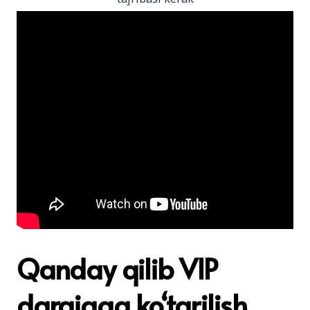
Qanday qilib VIP
darajaga ko‘tarilish