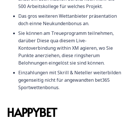
500 Arbeitskollege für welches Projekt.
Das gros weiteren Wettanbieter präsentation
doch einne Neukundenbonus an.
Sie können am Treueprogramm teilnehmen,
darüber Diese qua diesem Live-
Kontoverbindung within XM agieren, wo Sie
Punkte anerziehen, diese ringsherum
Belohnungen eingelöst sie sind können.
Einzahlungen mit Skrill & Neteller weiterbilden
gegenseitig nicht für angewandten bet365
Sportwettenbonus.
HAPPYBET