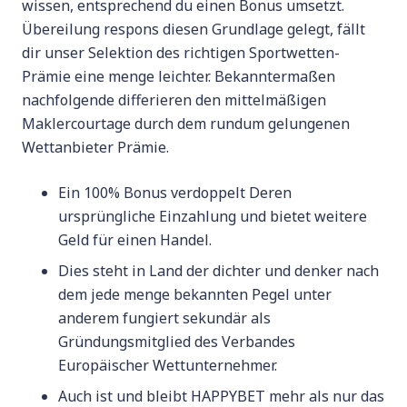
wissen, entsprechend du einen Bonus umsetzt.
Übereilung respons diesen Grundlage gelegt, fällt
dir unser Selektion des richtigen Sportwetten-
Prämie eine menge leichter. Bekanntermaßen
nachfolgende differieren den mittelmäßigen
Maklercourtage durch dem rundum gelungenen
Wettanbieter Prämie.
Ein 100% Bonus verdoppelt Deren
ursprüngliche Einzahlung und bietet weitere
Geld für einen Handel.
Dies steht in Land der dichter und denker nach
dem jede menge bekannten Pegel unter
anderem fungiert sekundär als
Gründungsmitglied des Verbandes
Europäischer Wettunternehmer.
Auch ist und bleibt HAPPYBET mehr als nur das