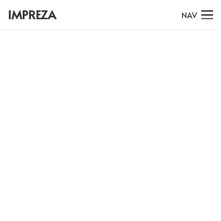
IMPREZA
NAV