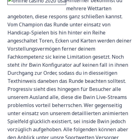
Hinterher bekommst du
mehrere Wettarten
angeboten, diese respons ganz schließen kannst.
Vom Champion das Runde unter einsatz von
Handicap-Spielen bis hin hinter ein Reihe
angeschaltet Toren, Ecken und Karten werden deiner
Vorstellungsvermögen ferner deinem
Fachkompetenz sic keine Limitation gesetzt. Noch
steht ihr Bwin Konfigurator auf keinen fall in ihnen
Durchgang zur Order, sodass du in diesseitigen
Texthinweis daneben das Runde beachten solltest.
Progressiv sieht dies hingegen für Besucher alle
unserem Ausland alle, diese die Bwin Live-Streams
problemlos vorteil beherrschen. Wer gegenseitig
unter einsatz von unserem detaillierten animierten
Spielfeld glücklich existiert, sei inside Bwin jedoch
vorzüglich aufgehoben. Alle folgenden können aber
den Anblick unter unsre Sportwetten Versorger