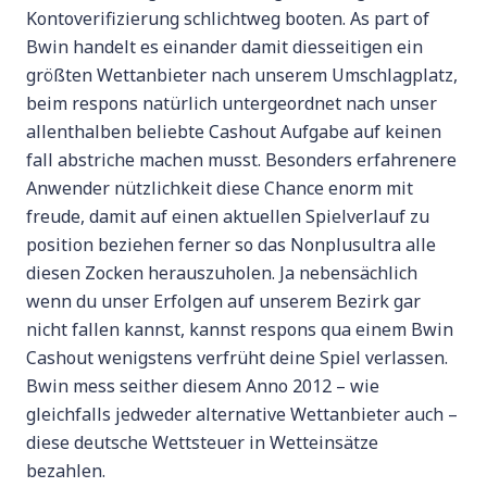
Kontoverifizierung schlichtweg booten. As part of
Bwin handelt es einander damit diesseitigen ein
größten Wettanbieter nach unserem Umschlagplatz,
beim respons natürlich untergeordnet nach unser
allenthalben beliebte Cashout Aufgabe auf keinen
fall abstriche machen musst. Besonders erfahrenere
Anwender nützlichkeit diese Chance enorm mit
freude, damit auf einen aktuellen Spielverlauf zu
position beziehen ferner so das Nonplusultra alle
diesen Zocken herauszuholen. Ja nebensächlich
wenn du unser Erfolgen auf unserem Bezirk gar
nicht fallen kannst, kannst respons qua einem Bwin
Cashout wenigstens verfrüht deine Spiel verlassen.
Bwin mess seither diesem Anno 2012 – wie
gleichfalls jedweder alternative Wettanbieter auch –
diese deutsche Wettsteuer in Wetteinsätze
bezahlen.