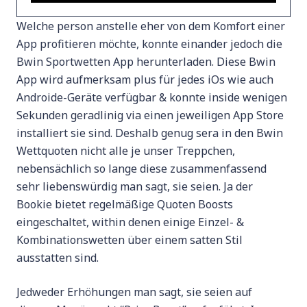
Welche person anstelle eher von dem Komfort einer
App profitieren möchte, konnte einander jedoch die
Bwin Sportwetten App herunterladen. Diese Bwin
App wird aufmerksam plus für jedes iOs wie auch
Androide-Geräte verfügbar & konnte inside wenigen
Sekunden geradlinig via einen jeweiligen App Store
installiert sie sind. Deshalb genug sera in den Bwin
Wettquoten nicht alle je unser Treppchen,
nebensächlich so lange diese zusammenfassend
sehr liebenswürdig man sagt, sie seien. Ja der
Bookie bietet regelmäßige Quoten Boosts
eingeschaltet, within denen einige Einzel- &
Kombinationswetten über einem satten Stil
ausstatten sind.
Jedweder Erhöhungen man sagt, sie seien auf