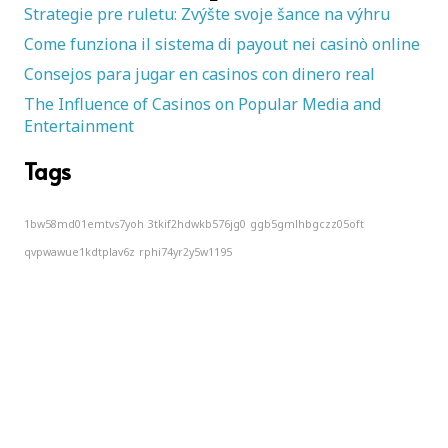
Strategie pre ruletu: Zvýšte svoje šance na výhru
Come funziona il sistema di payout nei casinò online
Consejos para jugar en casinos con dinero real
The Influence of Casinos on Popular Media and
Entertainment
Tags
1bw58md01emtvs7yoh
3tkif2hdwkb576jg0
ggb5gmlhbgczz05oft
qvpwawue1kdtplav6z
rphi74yr2y5w1195