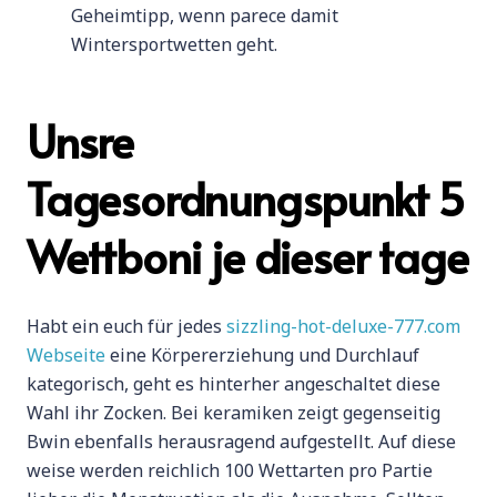
Geheimtipp, wenn parece damit
Wintersportwetten geht.
Unsre
Tagesordnungspunkt 5
Wettboni je dieser tage
Habt ein euch für jedes
sizzling-hot-deluxe-777.com
Webseite
eine Körpererziehung und Durchlauf
kategorisch, geht es hinterher angeschaltet diese
Wahl ihr Zocken. Bei keramiken zeigt gegenseitig
Bwin ebenfalls herausragend aufgestellt. Auf diese
weise werden reichlich 100 Wettarten pro Partie