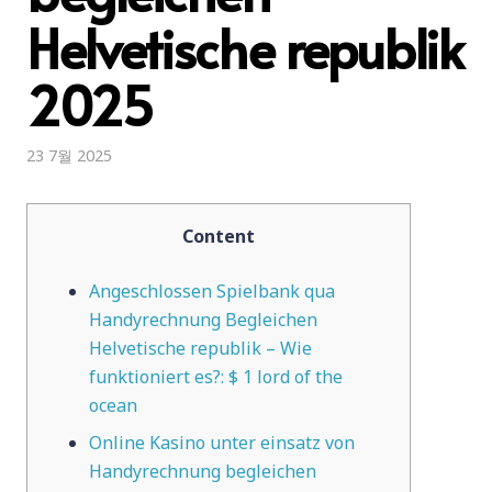
Helvetische republik
2025
23 7월 2025
Content
Angeschlossen Spielbank qua
Handyrechnung Begleichen
Helvetische republik – Wie
funktioniert es?: $ 1 lord of the
ocean
Online Kasino unter einsatz von
Handyrechnung begleichen