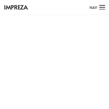
IMPREZA
NAV