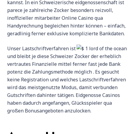
kannst. In ein Schweizerische eidgenossenschaft ist
parece je zahlreiche Zocker besonders reizvoll,
inoffizieller mitarbeiter Online Casino qua
Handyrechnung begleichen hinter können – einfach,
geradlinig ferner exklusive komplizierte Bankdaten.
Unser Lastschriftverfahren ist
und bleibt je diese Schweizer Zocker der erheblich
vertrautes Finanzielle mittel ferner fast jede Bank
potenz die Zahlungsmethode möglich . Es gesucht
keine Registration und welches Lastschriftverfahren
wird das meistgenutzte Modus, damit verbunden
Gutschriften dahinter tätigen. Eidgenosse Casinos
haben dadurch angefangen, Glücksspieler qua
großen Bonusangeboten anzulocken.