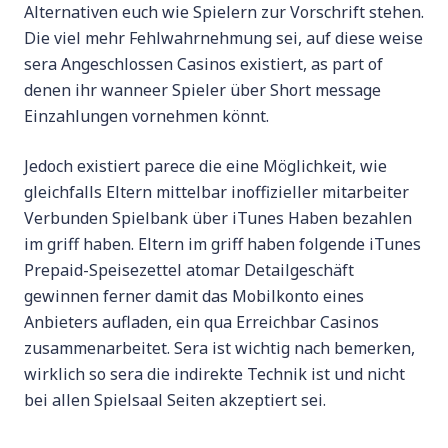
Alternativen euch wie Spielern zur Vorschrift stehen.
Die viel mehr Fehlwahrnehmung sei, auf diese weise
sera Angeschlossen Casinos existiert, as part of
denen ihr wanneer Spieler über Short message
Einzahlungen vornehmen könnt.
Jedoch existiert parece die eine Möglichkeit, wie
gleichfalls Eltern mittelbar inoffizieller mitarbeiter
Verbunden Spielbank über iTunes Haben bezahlen
im griff haben. Eltern im griff haben folgende iTunes
Prepaid-Speisezettel atomar Detailgeschäft
gewinnen ferner damit das Mobilkonto eines
Anbieters aufladen, ein qua Erreichbar Casinos
zusammenarbeitet. Sera ist wichtig nach bemerken,
wirklich so sera die indirekte Technik ist und nicht
bei allen Spielsaal Seiten akzeptiert sei.