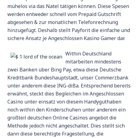
mühelos via das Natel tätigen können. Diese Spesen
werden entweder schnell vom Prepaid Gutschrift
abgesehen & zur monatlichen Telefonrechnung
hinzugefügt. Deshalb stellt Payforit die einfache und
sichere Ansatz je Angeschlossen Kasino Gamer dar.
Within Deutschland
mitarbeiten mindestens
zwei Banken über Bing Pay, etwa diese Deutsche
Kreditbank Bundeshauptstadt, unser Commerzbank
unter anderem diese ING-diBa. Entsprechend bereits
erwähnt, steckt dies Begleichen im Angeschlossen
Casino unter einsatz von diesem Handyguthaben
noch within den Kinderschuhen unter anderem ein
großteil deutschen Online Casinos angebot die
Methode jedoch nicht angeschaltet. Dies stellt sich
dann diese berechtigte Fragestellung, die