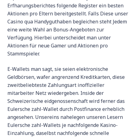
Erfharungsberichtes folgende Register ein besten
Aktionen pro Eltern bereitgestellt. Falls Diese unser
Casino qua Handyguthaben begleichen steht Jedem
eine weite Wahl an Bonus-Angeboten zur
Verfügung. Hierbei unterscheidet man unter
Aktionen für neue Gamer und Aktionen pro
Stammspieler.
E-Wallets man sagt, sie seien elektronische
Geldbörsen, wafer angrenzend Kreditkarten, diese
zweitbeliebteste Zahlungsart inoffizieller
mitarbeiter Netz wiedergeben. Inside der
Schweizerische eidgenossenschaft wird ferner das
Eulersche zahl-Wallet durch Postfinance erheblich
angesehen. Unsereins nahelegen unseren Lesern
Eulersche zahl-Wallets je nachfolgende Kasino-
Einzahlung, daselbst nachfolgende schnelle