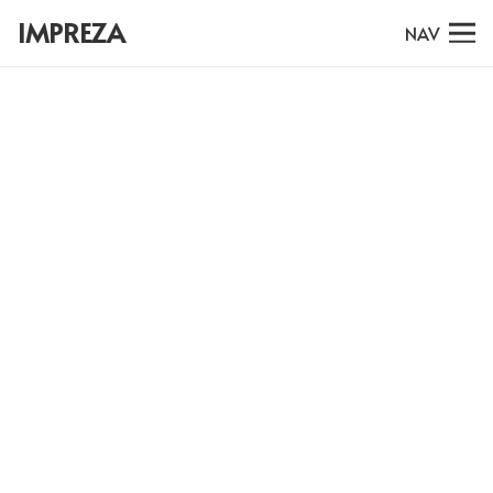
IMPREZA
NAV