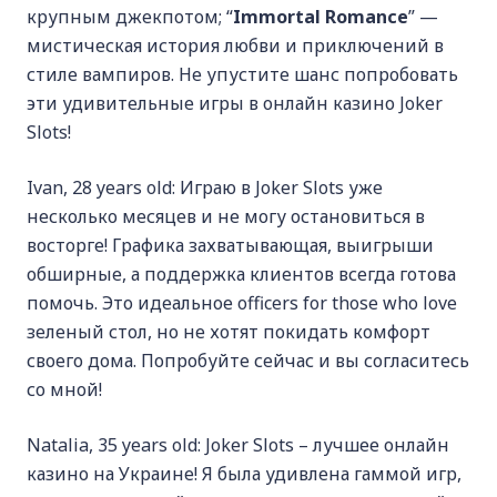
крупным джекпотом; “
Immortal Romance
” —
мистическая история любви и приключений в
стиле вампиров. Не упустите шанс попробовать
эти удивительные игры в онлайн казино Joker
Slots!
Ivan, 28 years old: Играю в Joker Slots уже
несколько месяцев и не могу остановиться в
восторге! Графика захватывающая, выигрыши
обширные, а поддержка клиентов всегда готова
помочь. Это идеальное officers for those who love
зеленый стол, но не хотят покидать комфорт
своего дома. Попробуйте сейчас и вы согласитесь
со мной!
Natalia, 35 years old: Joker Slots – лучшее онлайн
казино на Украине! Я была удивлена гаммой игр,