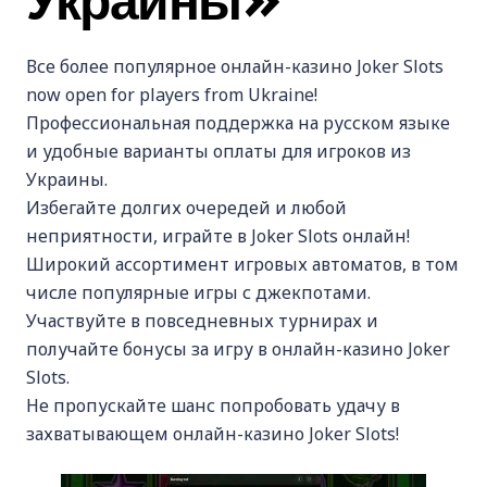
Все более популярное онлайн-казино Joker Slots
now open for players from Ukraine!
Профессиональная поддержка на русском языке
и удобные варианты оплаты для игроков из
Украины.
Избегайте долгих очередей и любой
неприятности, играйте в Joker Slots онлайн!
Широкий ассортимент игровых автоматов, в том
числе популярные игры с джекпотами.
Участвуйте в повседневных турнирах и
получайте бонусы за игру в онлайн-казино Joker
Slots.
Не пропускайте шанс попробовать удачу в
захватывающем онлайн-казино Joker Slots!