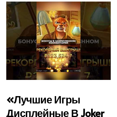
«Лучшие Игры
Дисплейные В Joker