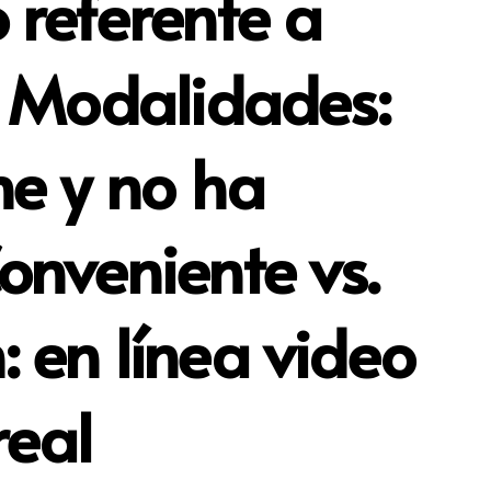
 referente a
y Modalidades:
ne y no ha
onveniente vs.
 en línea video
real