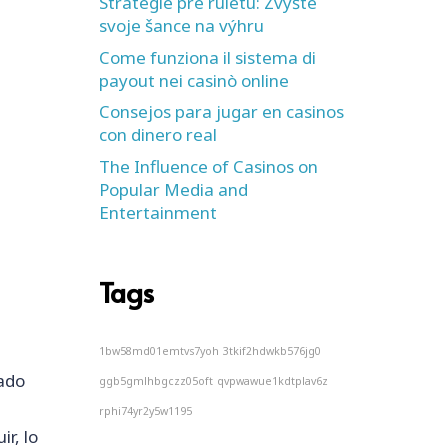
Strategie pre ruletu: Zvýšte
svoje šance na výhru
Come funziona il sistema di
payout nei casinò online
Consejos para jugar en casinos
con dinero real
The Influence of Casinos on
Popular Media and
Entertainment
Tags
1bw58md01emtvs7yoh
3tkif2hdwkb576jg0
tado
ggb5gmlhbgczz05oft
qvpwawue1kdtplav6z
rphi74yr2y5w1195
r, lo