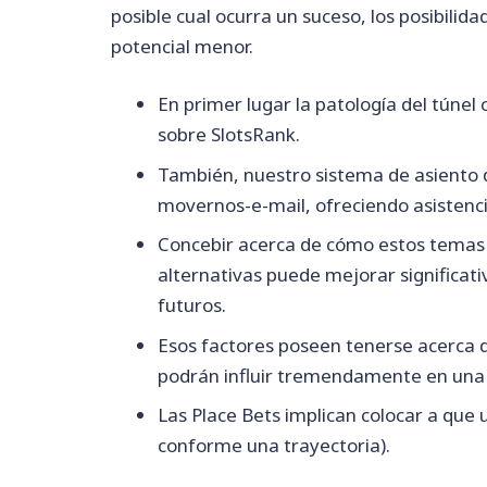
posible cual ocurra un suceso, los posibili
potencial menor.
En primer lugar la patologí­a del túnel 
sobre SlotsRank.
También, nuestro sistema de asiento d
movernos-e-mail, ofreciendo asistenc
Concebir acerca de cómo estos temas d
alternativas puede mejorar significat
futuros.
Esos factores poseen tenerse acerca d
podrán influir tremendamente en una 
Las Place Bets implican colocar a que u
conforme una trayectoria).