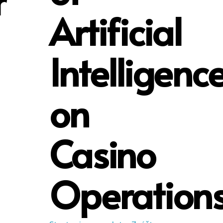
r
Artificial
Intelligenc
on
Casino
Operation