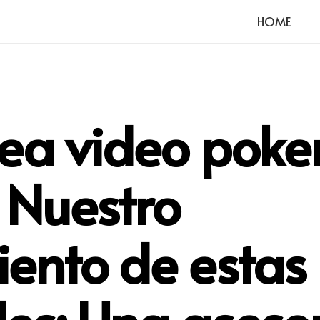
HOME
nea video poke
 Nuestro
iento de estas