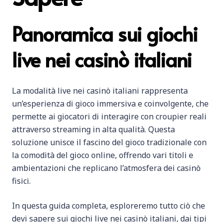
Panoramica sui giochi
live nei casinò italiani
La modalità live nei casinò italiani rappresenta
un’esperienza di gioco immersiva e coinvolgente, che
permette ai giocatori di interagire con croupier reali
attraverso streaming in alta qualità. Questa
soluzione unisce il fascino del gioco tradizionale con
la comodità del gioco online, offrendo vari titoli e
ambientazioni che replicano l’atmosfera dei casinò
fisici.
In questa guida completa, esploreremo tutto ciò che
devi sapere sui giochi live nei casinò italiani, dai tipi