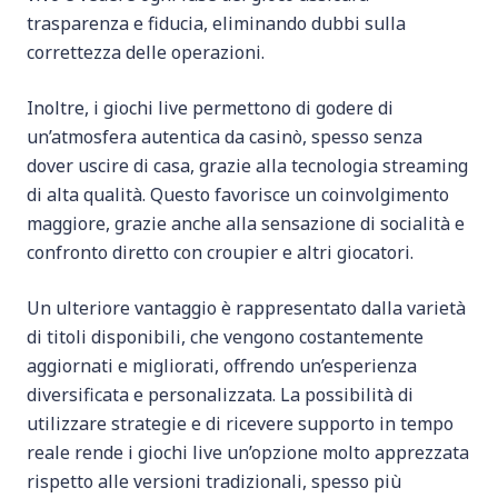
trasparenza e fiducia, eliminando dubbi sulla
correttezza delle operazioni.
Inoltre, i giochi live permettono di godere di
un’atmosfera autentica da casinò, spesso senza
dover uscire di casa, grazie alla tecnologia streaming
di alta qualità. Questo favorisce un coinvolgimento
maggiore, grazie anche alla sensazione di socialità e
confronto diretto con croupier e altri giocatori.
Un ulteriore vantaggio è rappresentato dalla varietà
di titoli disponibili, che vengono costantemente
aggiornati e migliorati, offrendo un’esperienza
diversificata e personalizzata. La possibilità di
utilizzare strategie e di ricevere supporto in tempo
reale rende i giochi live un’opzione molto apprezzata
rispetto alle versioni tradizionali, spesso più