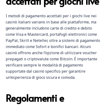
accettati per giochi live
I metodi di pagamento accettati per i giochi live nei
casinò italiani variano in base alle piattaforme, ma
generalmente includono carte di credito e debito
come Visa e Mastercard, portafogli elettronici come
PayPal, Skrill e Neteller, oltre a sistemi di pagamento
immediato come Sofort e bonifici bancari. Alcuni
casinò offrono anche l’opzione di utilizzare voucher
prepagati o criptovalute come Bitcoin. È importante
verificare sempre le modalità di pagamento
supportate dal casinò specifico per garantire
un’esperienza di gioco sicura e comoda.
Regolamenti e