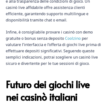
e alla trasparenza delle condizioni di gioco. Un
casinò live affidabile offre assistenza clienti
efficiente, garantendo supporto multilingue e
disponibilità tramite chat o email.
Infine, è consigliabile provare i casinò con demo
gratuite o bonus senza deposito
Coolzino
per
valutare l’interfaccia e l’offerta di giochi live prima di
effettuare depositi significativi. Seguendo queste
semplici indicazioni, potrai scegliere un casinò live
sicuro e divertente per le tue sessioni di gioco.
Futuro dei giochi live
nei casinò italiani