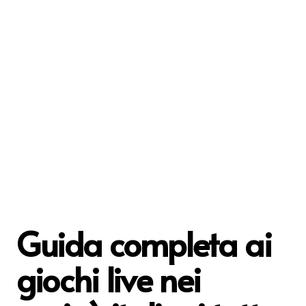
Guida completa ai
giochi live nei