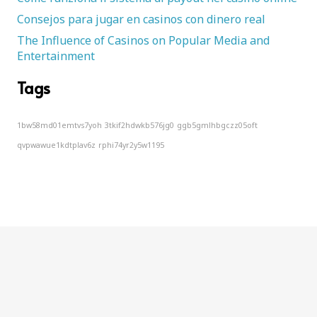
Consejos para jugar en casinos con dinero real
The Influence of Casinos on Popular Media and
Entertainment
Tags
1bw58md01emtvs7yoh
3tkif2hdwkb576jg0
ggb5gmlhbgczz05oft
qvpwawue1kdtplav6z
rphi74yr2y5w1195