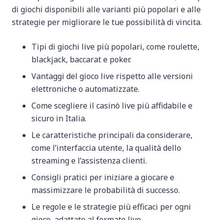
di giochi disponibili alle varianti più popolari e alle
strategie per migliorare le tue possibilità di vincita.
Tipi di giochi live più popolari, come roulette,
blackjack, baccarat e poker.
Vantaggi del gioco live rispetto alle versioni
elettroniche o automatizzate.
Come scegliere il casinò live più affidabile e
sicuro in Italia.
Le caratteristiche principali da considerare,
come l’interfaccia utente, la qualità dello
streaming e l’assistenza clienti.
Consigli pratici per iniziare a giocare e
massimizzare le probabilità di successo.
Le regole e le strategie più efficaci per ogni
gioco, adattate al formato live.