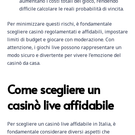
aumentano i costi totali del gioco, rendendo
difficile calcolare le reali probabilità di vincita.
Per minimizzare questi rischi, è fondamentale
scegliere casinò regolamentati e affidabili, impostare
limiti di budget e giocare con moderazione. Con
attenzione, i giochi live possono rappresentare un
modo sicuro e divertente per vivere l’emozione del
casinò da casa.
Come scegliere un
casinò live affidabile
Per scegliere un casinò live affidabile in Italia, è
fondamentale considerare diversi aspetti che