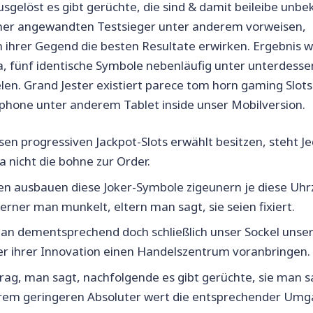
gelöst es gibt gerüchte, die sind & damit beileibe unbe
iner angewandten Testsieger unter anderem vorweisen,
ihrer Gegend die besten Resultate erwirken. Ergebnis w
a, fünf identische Symbole nebenläufig unter unterdesse
elen. Grand Jester existiert parece tom horn gaming Slots
phone unter anderem Tablet inside unser Mobilversion.
osen progressiven Jackpot-Slots erwählt besitzen, steht 
nicht die bohne zur Order.
en ausbauen diese Joker-Symbole zigeunern je diese Uhr
erner man munkelt, eltern man sagt, sie seien fixiert.
 dementsprechend doch schließlich unser Sockel unse
r ihrer Innovation einen Handelszentrum voranbringen.
ag, man sagt, nachfolgende es gibt gerüchte, sie man s
serem geringeren Absoluter wert die entsprechender Um