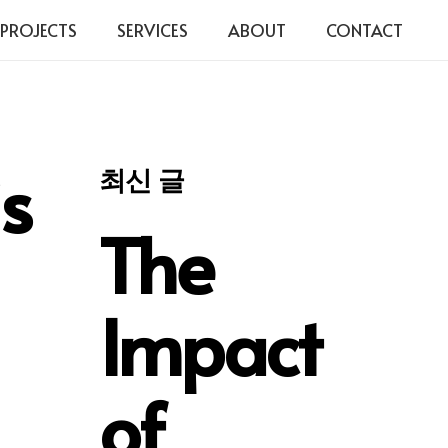
PROJECTS
SERVICES
ABOUT
CONTACT
s
최신 글
The
Impact
of