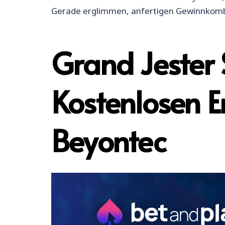
Gerade erglimmen, anfertigen Gewinnkomb
Grand Jester
Kostenlosen 
Beyontec