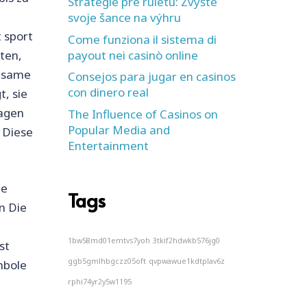
Strategie pre ruletu: Zvýšte
svoje šance na výhru
t sport
Come funziona il sistema di
payout nei casinò online
ten,
ltsame
Consejos para jugar en casinos
con dinero real
, sie
ragen
The Influence of Casinos on
Popular Media and
 Diese
Entertainment
te
Tags
n Die
1bw58md01emtvs7yoh
3tkif2hdwkb576jg0
st
ggb5gmlhbgczz05oft
qvpwawue1kdtplav6z
mbole
rphi74yr2y5w1195