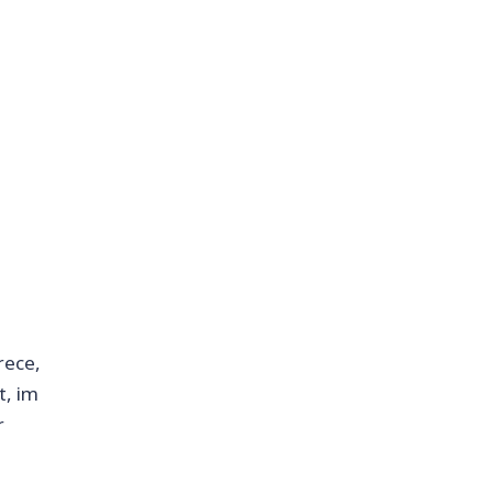
rece,
t, im
r