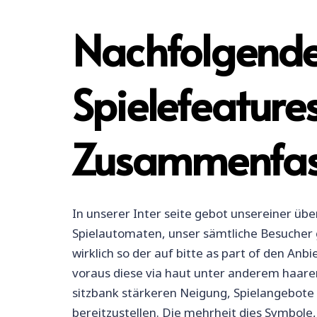
Nachfolgende
Spielefeature
Zusammenfa
In unserer Inter seite gebot unsereiner ü
Spielautomaten, unser sämtliche Besucher g
wirklich so der auf bitte as part of den Anbi
voraus diese via haut unter anderem haaren 
sitzbank stärkeren Neigung, Spielangebot
bereitzustellen. Die mehrheit dies Symbole, 