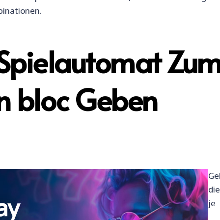
inationen.
 Spielautomat Zu
En bloc Geben
Ge
die
je