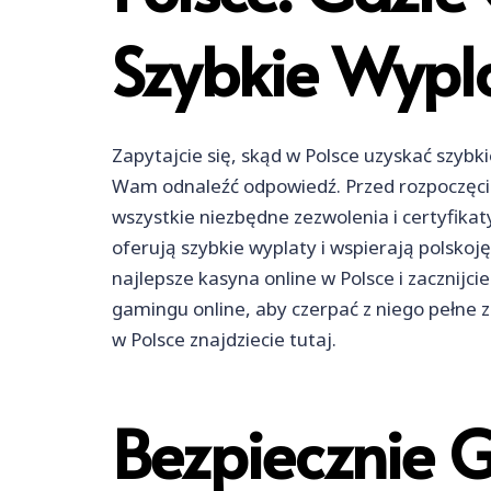
Szybkie Wypl
Zapytajcie się, skąd w Polsce uzyskać szyb
Wam odnaleźć odpowiedź. Przed rozpoczęcie
wszystkie niezbędne zezwolenia i certyfika
oferują szybkie wyplaty i wspierają polskoj
najlepsze kasyna online w Polsce i zacznijci
gamingu online, aby czerpać z niego pełne 
w Polsce znajdziecie tutaj.
Bezpiecznie G