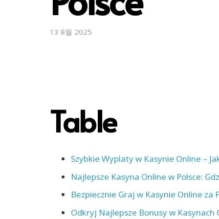
Polsce
13 8월 2025
Table
Szybkie Wyplaty w Kasynie Online – Ja
Najlepsze Kasyna Online w Polsce: Gd
Bezpiecznie Graj w Kasynie Online za
Odkryj Najlepsze Bonusy w Kasynach O