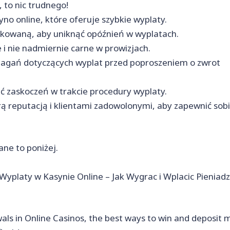
 to nic trudnego!
no online, które oferuje szybkie wyplaty.
ikowaną, aby uniknąć opóźnień w wyplatach.
 i nie nadmiernie carne w prowizjach.
ymagań dotyczących wyplat przed poproszeniem o zwrot
ąć zaskoczeń w trakcie procedury wyplaty.
rą reputacją i klientami zadowolonymi, aby zapewnić sob
ane to poniżej.
yplaty w Kasynie Online – Jak Wygrac i Wplacic Pieniad
ls in Online Casinos, the best ways to win and deposit