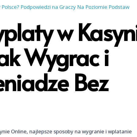
w Polsce? Podpowiedzi na Graczy Na Poziomie Podstaw
platy w Kasyn
ak Wygrac i
eniadze Bez
ynie Online, najlepsze sposoby na wygranie i wplatanie