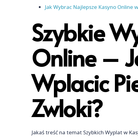
Jak Wybrac Najlepsze Kasyno Online 
Szybkie Wy
Online – J
Wplacic Pi
Zwloki?
Jakaś treść na temat Szybkich Wyplat w Kas