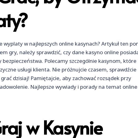
aty?
kie wyplaty w najlepszych online kasynach? Artykuł ten p
m gry, należy sprawdzić, czy dane kasyno online posiad
ty bezpieczeństwa. Polecamy szczególnie kasynom, które
ęzyczne usługi klienta. Nie próżnujcie czasem, sprawdźcie
e grać dzisiaj! Pamiętajcie, aby zachować rozsądek przy
zadowolenie. Najlepsze wywiady i porady na temat online
raj w Kasynie