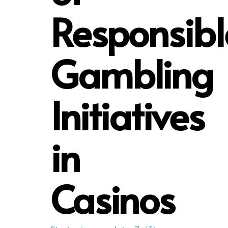
Responsibl
Gambling
Initiatives
in
Casinos