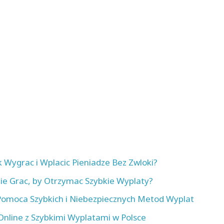
k Wygrac i Wplacic Pieniadze Bez Zwloki?
zie Grac, by Otrzymac Szybkie Wyplaty?
 Pomoca Szybkich i Niebezpiecznych Metod Wyplat
nline z Szybkimi Wyplatami w Polsce