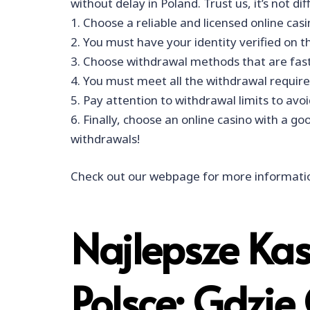
without delay in Poland. Trust us, it’s not diff
1. Choose a reliable and licensed online cas
2. You must have your identity verified on t
3. Choose withdrawal methods that are fast 
4. You must meet all the withdrawal requir
5. Pay attention to withdrawal limits to avo
6. Finally, choose an online casino with a g
withdrawals!
Check out our webpage for more information
Najlepsze Ka
Polsce: Gdzie