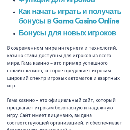
Как начать играть и получать
бонусы в Gama Casino Online
Бонусы для новых игроков
В современном мире интернета и технологий,
казино стали доступны для игроков из всего
мира. Гама казино – это пример успешного
онлайн-казино, которое предлагает игрокам
широкий спектр игровых автоматов и азартных
игр.
Гама казино – это официальный сайт, который
предлагает игрокам безопасную и надежную
игру. Сайт имеет лицензию, выдана
соответствующей организацией, и обеспечивает