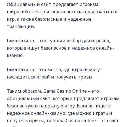
Официальный сайт предлагает игрокам
широкий спектр игровых автоматов и азартных
игр, а также безопасные и надежные
транзакции.
Гама казино – это лучший выбор для игроков,
которые ищут безопасное и надежное онлайн-
казино.
Гама казино – это место, где игроки могут
насладиться игрой и получать призы.
Таким образом, Gama Casino Online – это
официальный сайт, который предлагает игрокам
безопасную и надежную игру. Если вы ищете
надежное онлайн-казино, где можно играть и
получать призы, то Gama Casino Online – это ваш