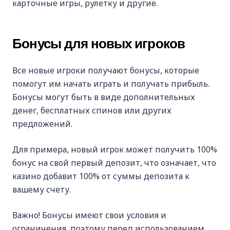
карточные игры, рулетку и другие.
Бонусы для новых игроков
Все новые игроки получают бонусы, которые
помогут им начать играть и получать прибыль.
Бонусы могут быть в виде дополнительных
денег, бесплатных спинов или других
предложений.
Для примера, новый игрок может получить 100%
бонус на свой первый депозит, что означает, что
казино добавит 100% от суммы депозита к
вашему счету.
Важно! Бонусы имеют свои условия и
ограничения, поэтому перед использованием