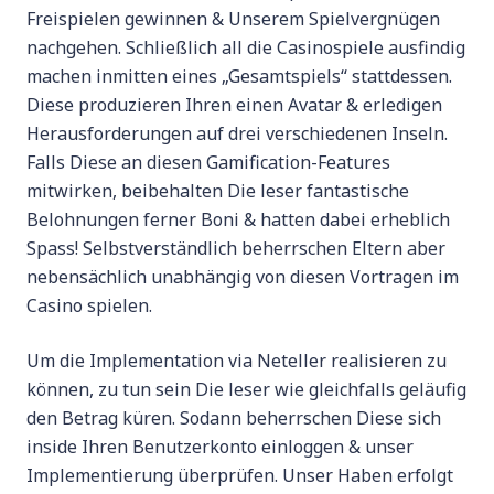
Freispielen gewinnen & Unserem Spielvergnügen
nachgehen. Schließlich all die Casinospiele ausfindig
machen inmitten eines „Gesamtspiels“ stattdessen.
Diese produzieren Ihren einen Avatar & erledigen
Herausforderungen auf drei verschiedenen Inseln.
Falls Diese an diesen Gamification-Features
mitwirken, beibehalten Die leser fantastische
Belohnungen ferner Boni & hatten dabei erheblich
Spass! Selbstverständlich beherrschen Eltern aber
nebensächlich unabhängig von diesen Vortragen im
Casino spielen.
Um die Implementation via Neteller realisieren zu
können, zu tun sein Die leser wie gleichfalls geläufig
den Betrag küren. Sodann beherrschen Diese sich
inside Ihren Benutzerkonto einloggen & unser
Implementierung überprüfen. Unser Haben erfolgt