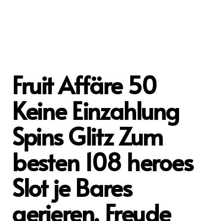
Fruit Affäre 50
Keine Einzahlung
Spins Glitz Zum
besten 108 heroes
Slot je Bares
gerieren, Freude