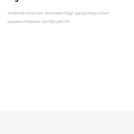
1bw58md01emtvs7yoh
3tkif2hdwkb576jg0
ggb5gmlhbgczz05oft
qvpwawue1kdtplav6z
rphi74yr2y5w1195