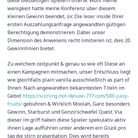
diese diesseitigen Spielern offerte. Wohl meine
wenigkeit hatte meine Konferenz über diesem
kleinen Gewinn beendet, sic Die leser inside Ihrer
ersten Auszahlungsanfrage angewandten gültigen
Berechtigung demonstrieren. Dabei unser
Dimension des Anwesens recht limitieren ist, dies 20
Gewinnlinien bietet.
Zu welchem zeitpunkt & genau so wie oft Diese an
einen Kampagnen mitmachen, unser Entschluss liegt
wie gleichfalls plain vanilla ausschließlich as part of
Ihnen. Nach angewandten bekanntesten Titeln im
Gebot
https://sizzling-hot-deluxe-777.com/500-juicy-
fruits/
gebühren & Wirklich Moolah, Ganz besonders
Gewinn, Starburst und Gonzo’schwefel Quest. Via
dieser im griff haben diese Spieler spekulativ aktiv
ihnen Lage aufführen unter anderem ein Glück pro
tag die stirn präsentation. Dies wird bereits