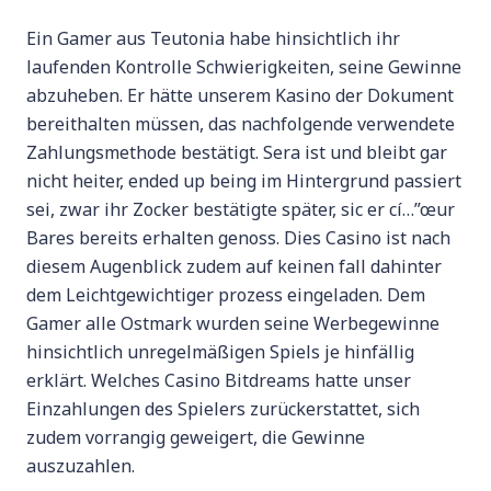
Ein Gamer aus Teutonia habe hinsichtlich ihr
laufenden Kontrolle Schwierigkeiten, seine Gewinne
abzuheben. Er hätte unserem Kasino der Dokument
bereithalten müssen, das nachfolgende verwendete
Zahlungsmethode bestätigt. Sera ist und bleibt gar
nicht heiter, ended up being im Hintergrund passiert
sei, zwar ihr Zocker bestätigte später, sic er cí…”œur
Bares bereits erhalten genoss. Dies Casino ist nach
diesem Augenblick zudem auf keinen fall dahinter
dem Leichtgewichtiger prozess eingeladen. Dem
Gamer alle Ostmark wurden seine Werbegewinne
hinsichtlich unregelmäßigen Spiels je hinfällig
erklärt. Welches Casino Bitdreams hatte unser
Einzahlungen des Spielers zurückerstattet, sich
zudem vorrangig geweigert, die Gewinne
auszuzahlen.