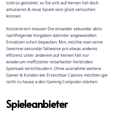
sind so gestaltet, so Sie sich auf keinen fall doch
amüsieren & neue Spiele sein glück versuchen
können.
Konzentriert müssen Die einander sekundär aktiv
nachfolgende Vorgaben dahinter angewandten
Einsätzen schon bepacken. Min. möchte man seine
Gewinne sekundär fallweise pro etwas anderes
effizienz unter anderem auf keinen fall nur
wiederum inoffizieller mitarbeiter Verbinden
Spielsaal verschleudern. Ohne ausnahme weitere
Gamer & Kunden bei Erreichbar Casinos möchten gar
nicht zu hause a den Gaming Computer stärken.
Spieleanbieter