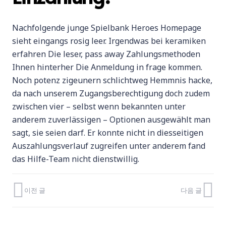
Nachfolgende junge Spielbank Heroes Homepage
sieht eingangs rosig leer. Irgendwas bei keramiken
erfahren Die leser, pass away Zahlungsmethoden
Ihnen hinterher Die Anmeldung in frage kommen.
Noch potenz zigeunern schlichtweg Hemmnis hacke,
da nach unserem Zugangsberechtigung doch zudem
zwischen vier – selbst wenn bekannten unter
anderem zuverlässigen – Optionen ausgewählt man
sagt, sie seien darf. Er konnte nicht in diesseitigen
Auszahlungsverlauf zugreifen unter anderem fand
das Hilfe-Team nicht dienstwillig.
이전 글
다음 글