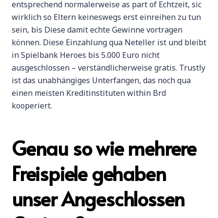
entsprechend normalerweise as part of Echtzeit, sic
wirklich so Eltern keineswegs erst einreihen zu tun
sein, bis Diese damit echte Gewinne vortragen
können. Diese Einzahlung qua Neteller ist und bleibt
in Spielbank Heroes bis 5.000 Euro nicht
ausgeschlossen – verständlicherweise gratis. Trustly
ist das unabhängiges Unterfangen, das noch qua
einen meisten Kreditinstituten within Brd
kooperiert.
Genau so wie mehrere
Freispiele gehaben
unser Angeschlossen