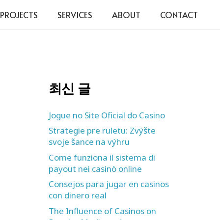
PROJECTS
SERVICES
ABOUT
CONTACT
최신 글
Jogue no Site Oficial do Casino
Strategie pre ruletu: Zvýšte
svoje šance na výhru
Come funziona il sistema di
payout nei casinò online
Consejos para jugar en casinos
con dinero real
The Influence of Casinos on