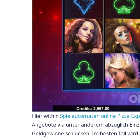
Hier within
Spielautomaten online Pizza Exp
Angebote via unter anderem abzüglich Einz
Geldgewinne schlucken. Im besten fall wird 