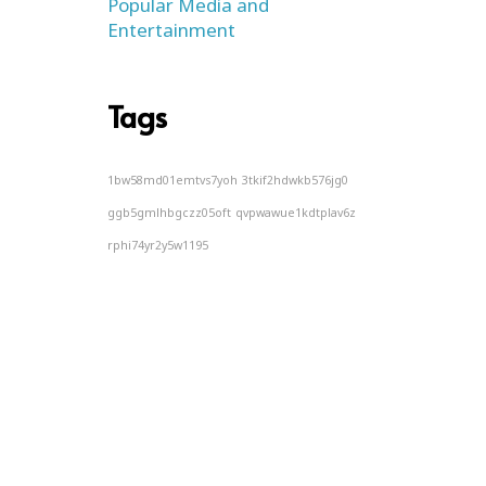
Popular Media and
Entertainment
Tags
1bw58md01emtvs7yoh
3tkif2hdwkb576jg0
ggb5gmlhbgczz05oft
qvpwawue1kdtplav6z
rphi74yr2y5w1195