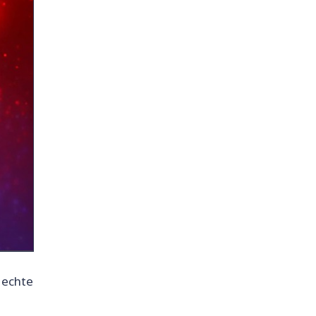
 echte