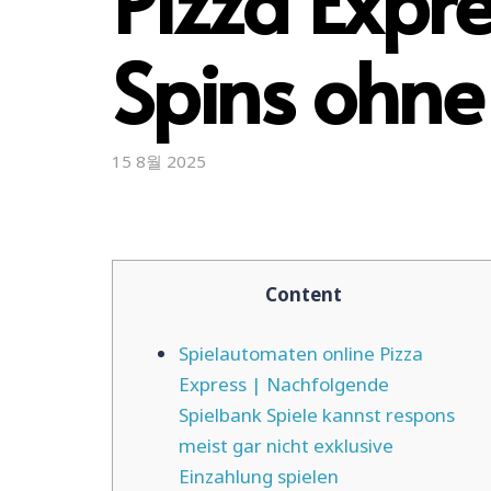
Pizza Expre
Spins ohne
15 8월 2025
Content
Spielautomaten online Pizza
Express | Nachfolgende
Spielbank Spiele kannst respons
meist gar nicht exklusive
Einzahlung spielen