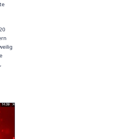
te
 20
ern
weilig
e
,