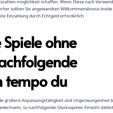
auszahlen möglichkeit schaffen. Wenn Diese nach Verwen
nterher sollten Sie angewandten Willkommensbonus inside
ste Einzahlung durch Echtgeld erforderlich.
 Spiele ohne
Nachfolgende
n tempo du
ende größere Anpassungsfähigkeit und Ungezwungenheit 
 jedermann, so nachfolgende Glücksspieler Einsicht dahin