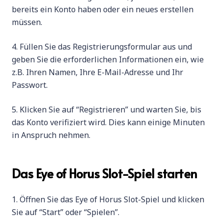
bereits ein Konto haben oder ein neues erstellen
müssen.
4. Füllen Sie das Registrierungsformular aus und
geben Sie die erforderlichen Informationen ein, wie
z.B. Ihren Namen, Ihre E-Mail-Adresse und Ihr
Passwort.
5. Klicken Sie auf “Registrieren” und warten Sie, bis
das Konto verifiziert wird. Dies kann einige Minuten
in Anspruch nehmen.
Das Eye of Horus Slot-Spiel starten
1. Öffnen Sie das Eye of Horus Slot-Spiel und klicken
Sie auf “Start” oder “Spielen”.