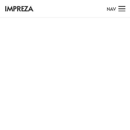
IMPREZA
NAV