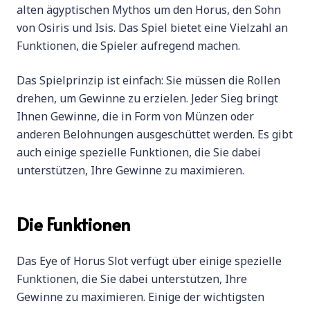
alten ägyptischen Mythos um den Horus, den Sohn
von Osiris und Isis. Das Spiel bietet eine Vielzahl an
Funktionen, die Spieler aufregend machen.
Das Spielprinzip ist einfach: Sie müssen die Rollen
drehen, um Gewinne zu erzielen. Jeder Sieg bringt
Ihnen Gewinne, die in Form von Münzen oder
anderen Belohnungen ausgeschüttet werden. Es gibt
auch einige spezielle Funktionen, die Sie dabei
unterstützen, Ihre Gewinne zu maximieren.
Die Funktionen
Das Eye of Horus Slot verfügt über einige spezielle
Funktionen, die Sie dabei unterstützen, Ihre
Gewinne zu maximieren. Einige der wichtigsten