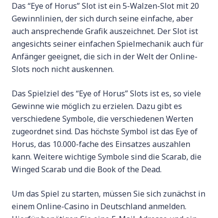
Das “Eye of Horus” Slot ist ein 5-Walzen-Slot mit 20
Gewinnlinien, der sich durch seine einfache, aber
auch ansprechende Grafik auszeichnet. Der Slot ist
angesichts seiner einfachen Spielmechanik auch für
Anfänger geeignet, die sich in der Welt der Online-
Slots noch nicht auskennen.
Das Spielziel des “Eye of Horus” Slots ist es, so viele
Gewinne wie möglich zu erzielen. Dazu gibt es
verschiedene Symbole, die verschiedenen Werten
zugeordnet sind. Das höchste Symbol ist das Eye of
Horus, das 10.000-fache des Einsatzes auszahlen
kann. Weitere wichtige Symbole sind die Scarab, die
Winged Scarab und die Book of the Dead.
Um das Spiel zu starten, müssen Sie sich zunächst in
einem Online-Casino in Deutschland anmelden.