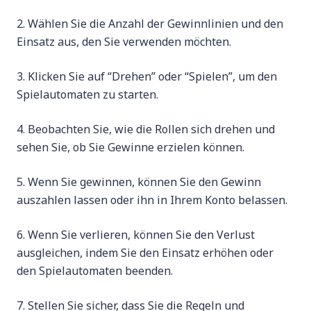
2. Wählen Sie die Anzahl der Gewinnlinien und den
Einsatz aus, den Sie verwenden möchten.
3. Klicken Sie auf “Drehen” oder “Spielen”, um den
Spielautomaten zu starten.
4. Beobachten Sie, wie die Rollen sich drehen und
sehen Sie, ob Sie Gewinne erzielen können.
5. Wenn Sie gewinnen, können Sie den Gewinn
auszahlen lassen oder ihn in Ihrem Konto belassen.
6. Wenn Sie verlieren, können Sie den Verlust
ausgleichen, indem Sie den Einsatz erhöhen oder
den Spielautomaten beenden.
7. Stellen Sie sicher, dass Sie die Regeln und