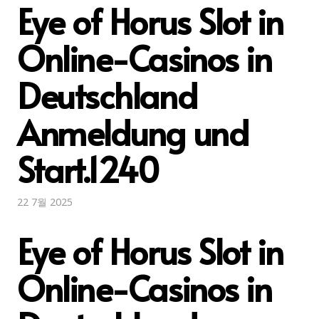
Eye of Horus Slot in
Online-Casinos in
Deutschland
Anmeldung und
Start.1240
22 7월 2025
Eye of Horus Slot in
Online-Casinos in