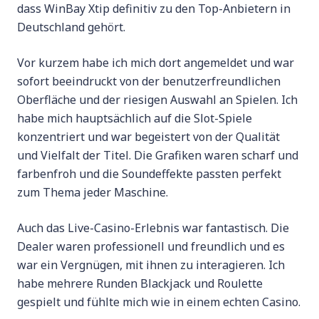
dass WinBay Xtip definitiv zu den Top-Anbietern in
Deutschland gehört.
Vor kurzem habe ich mich dort angemeldet und war
sofort beeindruckt von der benutzerfreundlichen
Oberfläche und der riesigen Auswahl an Spielen. Ich
habe mich hauptsächlich auf die Slot-Spiele
konzentriert und war begeistert von der Qualität
und Vielfalt der Titel. Die Grafiken waren scharf und
farbenfroh und die Soundeffekte passten perfekt
zum Thema jeder Maschine.
Auch das Live-Casino-Erlebnis war fantastisch. Die
Dealer waren professionell und freundlich und es
war ein Vergnügen, mit ihnen zu interagieren. Ich
habe mehrere Runden Blackjack und Roulette
gespielt und fühlte mich wie in einem echten Casino.