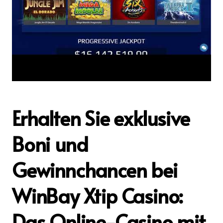
Erhalten Sie exklusive
Boni und
Gewinnchancen bei
WinBay Xtip Casino:
Das Online-Casino mit