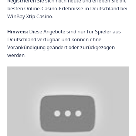
Registrieren Sie sich noch heute und erleben Sie die
besten Online-Casino-Erlebnisse in Deutschland bei
WinBay Xtip Casino.
Hinweis:
Diese Angebote sind nur für Spieler aus
Deutschland verfügbar und können ohne
Vorankündigung geändert oder zurückgezogen
werden.