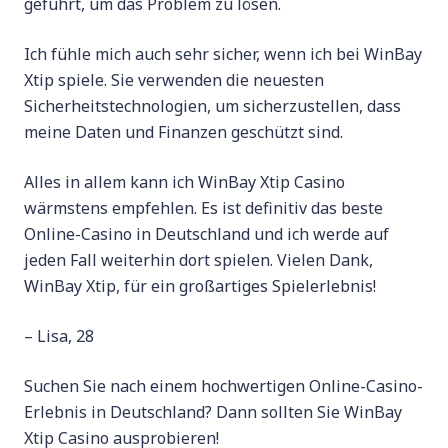
geführt, um das Problem zu lösen.
Ich fühle mich auch sehr sicher, wenn ich bei WinBay
Xtip spiele. Sie verwenden die neuesten
Sicherheitstechnologien, um sicherzustellen, dass
meine Daten und Finanzen geschützt sind.
Alles in allem kann ich WinBay Xtip Casino
wärmstens empfehlen. Es ist definitiv das beste
Online-Casino in Deutschland und ich werde auf
jeden Fall weiterhin dort spielen. Vielen Dank,
WinBay Xtip, für ein großartiges Spielerlebnis!
– Lisa, 28
Suchen Sie nach einem hochwertigen Online-Casino-
Erlebnis in Deutschland? Dann sollten Sie WinBay
Xtip Casino ausprobieren!