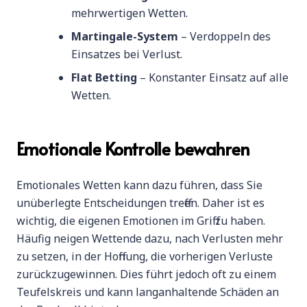
mehrwertigen Wetten.
Martingale-System
– Verdoppeln des
Einsatzes bei Verlust.
Flat Betting
– Konstanter Einsatz auf alle
Wetten.
Emotionale Kontrolle bewahren
Emotionales Wetten kann dazu führen, dass Sie
unüberlegte Entscheidungen treffen. Daher ist es
wichtig, die eigenen Emotionen im Griff zu haben.
Häufig neigen Wettende dazu, nach Verlusten mehr
zu setzen, in der Hoffnung, die vorherigen Verluste
zurückzugewinnen. Dies führt jedoch oft zu einem
Teufelskreis und kann langanhaltende Schäden an