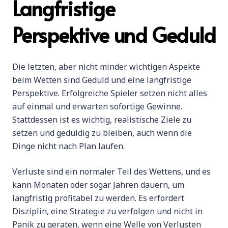
Langfristige
Perspektive und Geduld
Die letzten, aber nicht minder wichtigen Aspekte
beim Wetten sind Geduld und eine langfristige
Perspektive. Erfolgreiche Spieler setzen nicht alles
auf einmal und erwarten sofortige Gewinne.
Stattdessen ist es wichtig, realistische Ziele zu
setzen und geduldig zu bleiben, auch wenn die
Dinge nicht nach Plan laufen.
Verluste sind ein normaler Teil des Wettens, und es
kann Monaten oder sogar Jahren dauern, um
langfristig profitabel zu werden. Es erfordert
Disziplin, eine Strategie zu verfolgen und nicht in
Panik zu geraten, wenn eine Welle von Verlusten