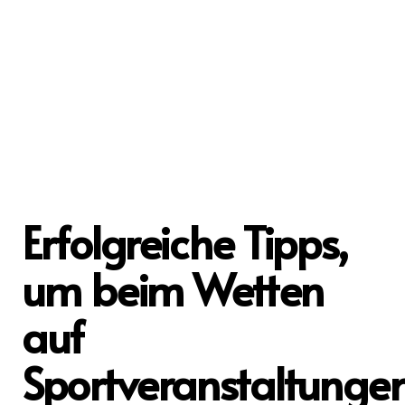
Erfolgreiche Tipps,
um beim Wetten
auf
Sportveranstaltunge