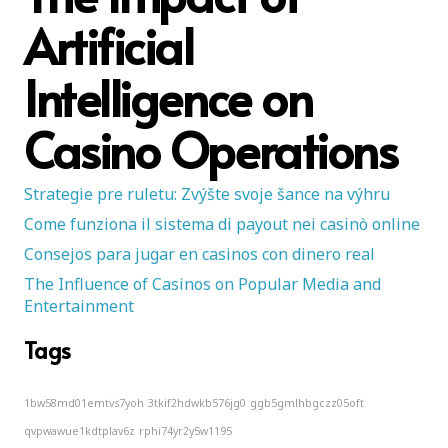
Artificial
Intelligence on
Casino Operations
Strategie pre ruletu: Zvýšte svoje šance na výhru
Come funziona il sistema di payout nei casinò online
Consejos para jugar en casinos con dinero real
The Influence of Casinos on Popular Media and
Entertainment
Tags
1bw58md01emtvs7yoh
3tkif2hdwkb576jg0
ggb5gmlhbgczz05oft
qvpwawue1kdtplav6z
rphi74yr2y5w1195