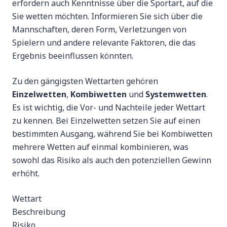
erfordern auch Kenntnisse über die Sportart, auf die
Sie wetten möchten. Informieren Sie sich über die
Mannschaften, deren Form, Verletzungen von
Spielern und andere relevante Faktoren, die das
Ergebnis beeinflussen könnten.
Zu den gängigsten Wettarten gehören
Einzelwetten
,
Kombiwetten
und
Systemwetten
.
Es ist wichtig, die Vor- und Nachteile jeder Wettart
zu kennen. Bei Einzelwetten setzen Sie auf einen
bestimmten Ausgang, während Sie bei Kombiwetten
mehrere Wetten auf einmal kombinieren, was
sowohl das Risiko als auch den potenziellen Gewinn
erhöht.
Wettart
Beschreibung
Risiko