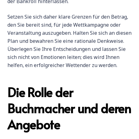
der Bankroll hinterlassen.
Setzen Sie sich daher klare Grenzen für den Betrag,
den Sie bereit sind, für jede Wettkampagne oder
Veranstaltung auszugeben. Halten Sie sich an diesen
Plan und bewahren Sie eine rationale Denkweise.
Überlegen Sie Ihre Entscheidungen und lassen Sie
sich nicht von Emotionen leiten; dies wird Ihnen
helfen, ein erfolgreicher Wettender zu werden.
Die Rolle der
Buchmacher und deren
Angebote