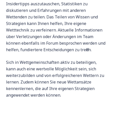
Insidertipps auszutauschen, Statistiken zu
diskutieren und Erfahrungen mit anderen
Wettenden zu teilen. Das Teilen von Wissen und
Strategien kann Ihnen helfen, Ihre eigene
Wetttechnik zu verfeinern. Aktuelle Informationen
über Verletzungen oder Änderungen im Team
können ebenfalls im Forum besprochen werden und
helfen, fundiertere Entscheidungen zu treffen.
Sich in Wettgemeinschaften aktiv zu beteiligen,
kann auch eine wertvolle Möglichkeit sein, sich
weiterzubilden und von erfolgreicheren Wettern zu
lernen. Zudem können Sie neue Wettansätze
kennenlernen, die auf Ihre eigenen Strategien
angewendet werden können.