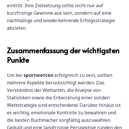
eintritt. Ihre Zielsetzung sollte nicht nur auf
kurzfristige Gewinne aus sein, sondern auf eine
nachhaltige und wiederkehrende Erfolgsstrategie
abzielen.
Zusammenfassung der wichtigsten
Punkte
Um bei
sportwetten
erfolgreich zu sein, sollten
mehrere Aspekte berücksichtigt werden. Das
Verständnis der Wettarten, die Analyse von
Statistiken sowie die Entwicklung einer soliden
Wettstrategie sind entscheidend. Darüber hinaus ist
es wichtig, emotionale Kontrolle zu bewahren und
die besten Buchmacher sorgfältig auszuwählen.
Geduld und eine langfristige Perspektive runden den