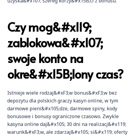
uzyska&#x107; szereg korzy&#x15B;ci z bonusu.
Czy mog&#x119;
zablokowa&#x107;
swoje konto na
okre&#x15B;lony czas?
Istnieje wiele rodzaj&#xF3;w bonus&#xF3;w bez
depozytu dla polskich graczy kasyn online, w tym
darmowe pieni&#x105;dze, darmowe spiny, kody
bonusowe i bonusy ograniczone czasowo. Zwykle
kasyna online daj&#x105; 30 dni na realizacj&#x119;
warunk&#xF3;w, ale zdarzaj&#x105; si&#x119; oferty