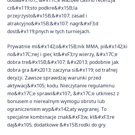
doda&#x107;, &#x17C;e wazbee casino recenzja
cz&#x119;sto podkre&#x15B;la
przejrzysto&#x15B;&#x107; zasad i
atrakcyjno&#x15B;&#x107; nagr&#xF3;d
dost&#x119;pnych w tych turniejach.
Prywatnie mi&#x142;o&#x15B;nik MMA, pi&#x142;ki
no&#x17C;nej i gier, kt&#xF3;ry wierzy, &#x17C;e
dobra tre&#x15B;&#x107; &#x2013; podobnie jak
dobra gra &#x2013; zaczyna si&#x119; od trafnej
decyzji. Zawsze sprawdzaj warunki przed
aktywacj&#x105; kodu. Nieczytanie regulaminu
mo&#x17C;e sprawi&#x107;, &#x17C;e utkniesz z
bonusem o nierealnym wymogu obrotu lub
ograniczeniem wyp&#x142;aty wygranej. To
specjalne kombinacje znak&#xF3;w, kt&#xF3;re
daj&#x105; dodatkowe &#x15B;rodki do gry.