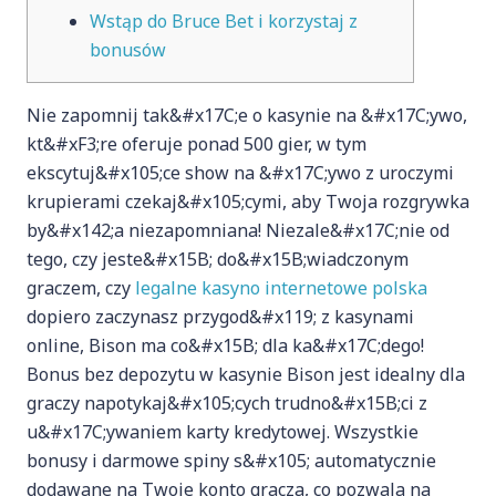
Wstąp do Bruce Bet i korzystaj z
bonusów
Nie zapomnij tak&#x17C;e o kasynie na &#x17C;ywo,
kt&#xF3;re oferuje ponad 500 gier, w tym
ekscytuj&#x105;ce show na &#x17C;ywo z uroczymi
krupierami czekaj&#x105;cymi, aby Twoja rozgrywka
by&#x142;a niezapomniana! Niezale&#x17C;nie od
tego, czy jeste&#x15B; do&#x15B;wiadczonym
graczem, czy
legalne kasyno internetowe polska
dopiero zaczynasz przygod&#x119; z kasynami
online, Bison ma co&#x15B; dla ka&#x17C;dego!
Bonus bez depozytu w kasynie Bison jest idealny dla
graczy napotykaj&#x105;cych trudno&#x15B;ci z
u&#x17C;ywaniem karty kredytowej. Wszystkie
bonusy i darmowe spiny s&#x105; automatycznie
dodawane na Twoje konto gracza, co pozwala na