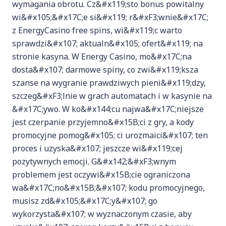
wymagania obrotu. Cz&#x119;sto bonus powitalny
wi&#x105;&#x17C;e si&#x119; r&#xF3;wnie&#x17C;
z EnergyCasino free spins, wi&#x119;c warto
sprawdzi&#x107; aktualn&#x105; ofert&#x119; na
stronie kasyna. W Energy Casino, mo&#x17C;na
dosta&#x107; darmowe spiny, co zwi&#x119;ksza
szanse na wygranie prawdziwych pieni&#x119;dzy,
szczeg&#xF3;lnie w grach automatach i w kasynie na
&#x17C;ywo. W ko&#x144;cu najwa&#x17C;niejsze
jest czerpanie przyjemno&#x15B;ci z gry, a kody
promocyjne pomog&#x105; ci urozmaici&#x107; ten
proces i uzyska&#x107; jeszcze wi&#x119;cej
pozytywnych emocji. G&#x142;&#xF3;wnym
problemem jest oczywi&#x15B;cie ograniczona
wa&#x17C;no&#x15B;&#x107; kodu promocyjnego,
musisz zd&#x105;&#x17C;y&#x107; go
wykorzysta&#x107; w wyznaczonym czasie, aby