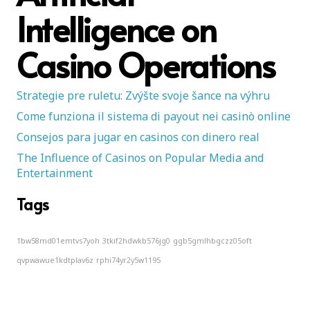
Intelligence on
Casino Operations
Strategie pre ruletu: Zvýšte svoje šance na výhru
Come funziona il sistema di payout nei casinò online
Consejos para jugar en casinos con dinero real
The Influence of Casinos on Popular Media and
Entertainment
Tags
1bw58md01emtvs7yoh
3tkif2hdwkb576jg0
ggb5gmlhbgczz05oft
qvpwawue1kdtplav6z
rphi74yr2y5w1195