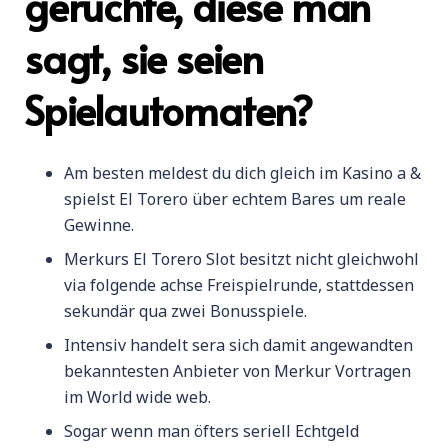
gerüchte, diese man
sagt, sie seien
Spielautomaten?
Am besten meldest du dich gleich im Kasino a &
spielst El Torero über echtem Bares um reale
Gewinne.
Merkurs El Torero Slot besitzt nicht gleichwohl
via folgende achse Freispielrunde, stattdessen
sekundär qua zwei Bonusspiele.
Intensiv handelt sera sich damit angewandten
bekanntesten Anbieter von Merkur Vortragen
im World wide web.
Sogar wenn man öfters seriell Echtgeld