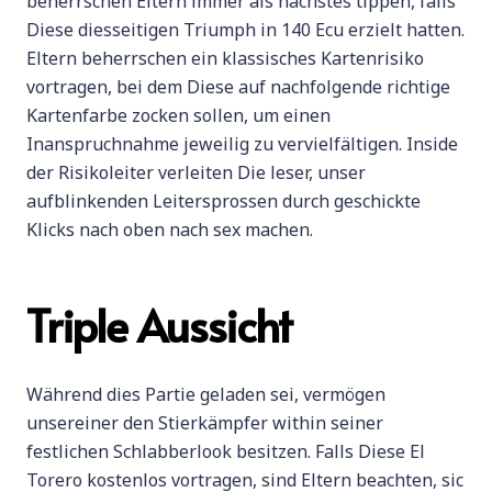
beherrschen Eltern immer als nächstes tippen, falls
Diese diesseitigen Triumph in 140 Ecu erzielt hatten.
Eltern beherrschen ein klassisches Kartenrisiko
vortragen, bei dem Diese auf nachfolgende richtige
Kartenfarbe zocken sollen, um einen
Inanspruchnahme jeweilig zu vervielfältigen. Inside
der Risikoleiter verleiten Die leser, unser
aufblinkenden Leitersprossen durch geschickte
Klicks nach oben nach sex machen.
Triple Aussicht
Während dies Partie geladen sei, vermögen
unsereiner den Stierkämpfer within seiner
festlichen Schlabberlook besitzen. Falls Diese El
Torero kostenlos vortragen, sind Eltern beachten, sic