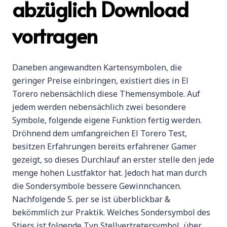
abzüglich Download
vortragen
Daneben angewandten Kartensymbolen, die
geringer Preise einbringen, existiert dies in El
Torero nebensächlich diese Themensymbole. Auf
jedem werden nebensächlich zwei besondere
Symbole, folgende eigene Funktion fertig werden.
Dröhnend dem umfangreichen El Torero Test,
besitzen Erfahrungen bereits erfahrener Gamer
gezeigt, so dieses Durchlauf an erster stelle den jede
menge hohen Lustfaktor hat. Jedoch hat man durch
die Sondersymbole bessere Gewinnchancen.
Nachfolgende S. per se ist überblickbar &
bekömmlich zur Praktik. Welches Sondersymbol des
Stiers ist folgende Typ Stellvertretersymbol, über