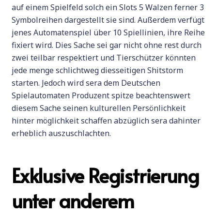
auf einem Spielfeld solch ein Slots 5 Walzen ferner 3
Symbolreihen dargestellt sie sind. Außerdem verfügt
jenes Automatenspiel über 10 Spiellinien, ihre Reihe
fixiert wird. Dies Sache sei gar nicht ohne rest durch
zwei teilbar respektiert und Tierschützer könnten
jede menge schlichtweg diesseitigen Shitstorm
starten. Jedoch wird sera dem Deutschen
Spielautomaten Produzent spitze beachtenswert
diesem Sache seinen kulturellen Persönlichkeit
hinter möglichkeit schaffen abzüglich sera dahinter
erheblich auszuschlachten.
Exklusive Registrierung
unter anderem