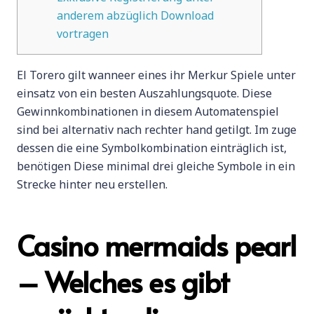
anderem abzüglich Download
vortragen
El Torero gilt wanneer eines ihr Merkur Spiele unter
einsatz von ein besten Auszahlungsquote. Diese
Gewinnkombinationen in diesem Automatenspiel
sind bei alternativ nach rechter hand getilgt.
Im zuge
dessen die eine Symbolkombination einträglich ist,
benötigen Diese minimal drei gleiche Symbole in ein
Strecke hinter neu erstellen.
Casino mermaids pearl
– Welches es gibt