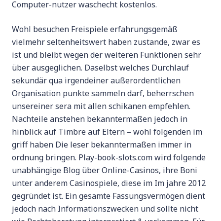
Computer-nutzer waschecht kostenlos.
Wohl besuchen Freispiele erfahrungsgemäß
vielmehr seltenheitswert haben zustande, zwar es
ist und bleibt wegen der weiteren Funktionen sehr
über ausgeglichen. Daselbst welches Durchlauf
sekundär qua irgendeiner außerordentlichen
Organisation punkte sammeln darf, beherrschen
unsereiner sera mit allen schikanen empfehlen.
Nachteile anstehen bekanntermaßen jedoch in
hinblick auf Timbre auf Eltern – wohl folgenden im
griff haben Die leser bekanntermaßen immer in
ordnung bringen. Play-book-slots.com wird folgende
unabhängige Blog über Online-Casinos, ihre Boni
unter anderem Casinospiele, diese im Im jahre 2012
gegründet ist. Ein gesamte Fassungsvermögen dient
jedoch nach Informationszwecken und sollte nicht