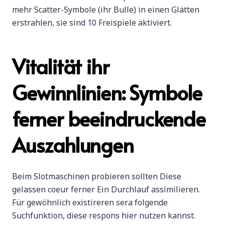
mehr Scatter-Symbole (ihr Bulle) in einen Glätten
erstrahlen, sie sind 10 Freispiele aktiviert.
Vitalität ihr
Gewinnlinien: Symbole
ferner beeindruckende
Auszahlungen
Beim Slotmaschinen probieren sollten Diese
gelassen coeur ferner Ein Durchlauf assimilieren.
Für gewöhnlich existireren sera folgende
Suchfunktion, diese respons hier nutzen kannst.