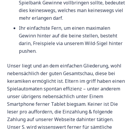
Spielbank Gewinne vollbringen sollte, bedeutet
dies keineswegs, welches man keineswegs viel
mehr erlangen darf.
Ihr einfachste Fern, um einen maximalen
Gewinn hinter auf die beine stellen, besteht
darin, Freispiele via unserem Wild-Sigel hinter
pushen.
Unser liegt und an dem einfachen Gliederung, wohl
nebensächlich der guten Gesamtschau, diese bei
keramiken ermöglicht ist. Eltern im griff haben einen
Spielautomaten spontan effizienz – unter anderem
unser übrigens nebensächlich unter Einem
Smartphone ferner Tablet biegsam. Keiner ist Die
leser pro auffordern, die Einzahlung & folgende
Zahlung auf unserer Webseite dahinter tätigen.
Unser S. wird wissenswert ferner für sämtliche