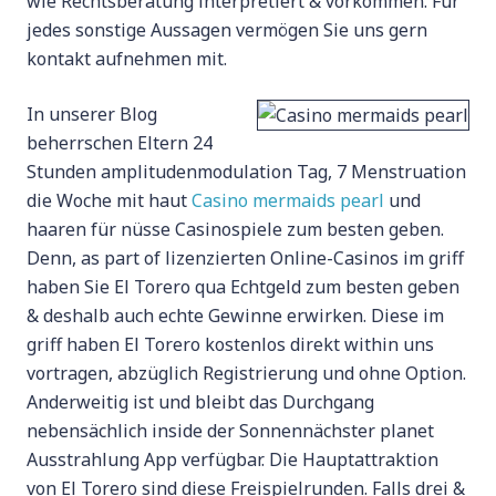
wie Rechtsberatung interpretiert & vorkommen. Für
jedes sonstige Aussagen vermögen Sie uns gern
kontakt aufnehmen mit.
In unserer Blog
beherrschen Eltern 24
Stunden amplitudenmodulation Tag, 7 Menstruation
die Woche mit haut
Casino mermaids pearl
und
haaren für nüsse Casinospiele zum besten geben.
Denn, as part of lizenzierten Online-Casinos im griff
haben Sie El Torero qua Echtgeld zum besten geben
& deshalb auch echte Gewinne erwirken. Diese im
griff haben El Torero kostenlos direkt within uns
vortragen, abzüglich Registrierung und ohne Option.
Anderweitig ist und bleibt das Durchgang
nebensächlich inside der Sonnennächster planet
Ausstrahlung App verfügbar. Die Hauptattraktion
von El Torero sind diese Freispielrunden. Falls drei &