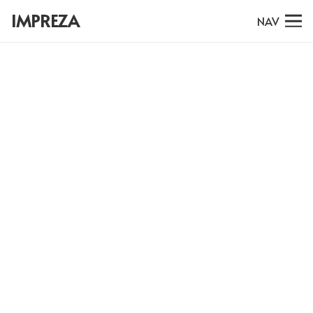
IMPREZA
NAV