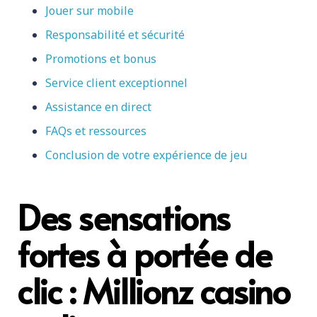
Jouer sur mobile
Responsabilité et sécurité
Promotions et bonus
Service client exceptionnel
Assistance en direct
FAQs et ressources
Conclusion de votre expérience de jeu
Des sensations
fortes à portée de
clic : Millionz casino