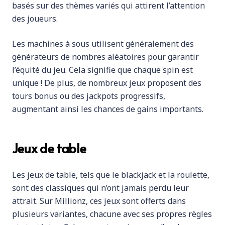
basés sur des thèmes variés qui attirent l’attention
des joueurs.
Les machines à sous utilisent généralement des
générateurs de nombres aléatoires pour garantir
l’équité du jeu. Cela signifie que chaque spin est
unique ! De plus, de nombreux jeux proposent des
tours bonus ou des jackpots progressifs,
augmentant ainsi les chances de gains importants.
Jeux de table
Les jeux de table, tels que le blackjack et la roulette,
sont des classiques qui n’ont jamais perdu leur
attrait. Sur Millionz, ces jeux sont offerts dans
plusieurs variantes, chacune avec ses propres règles