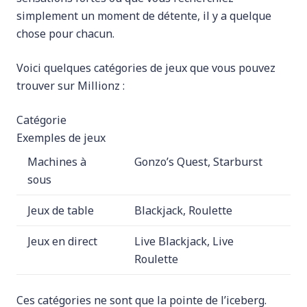
simplement un moment de détente, il y a quelque
chose pour chacun.
Voici quelques catégories de jeux que vous pouvez
trouver sur Millionz :
Catégorie
Exemples de jeux
Machines à
Gonzo’s Quest, Starburst
sous
Jeux de table
Blackjack, Roulette
Jeux en direct
Live Blackjack, Live
Roulette
Ces catégories ne sont que la pointe de l’iceberg.