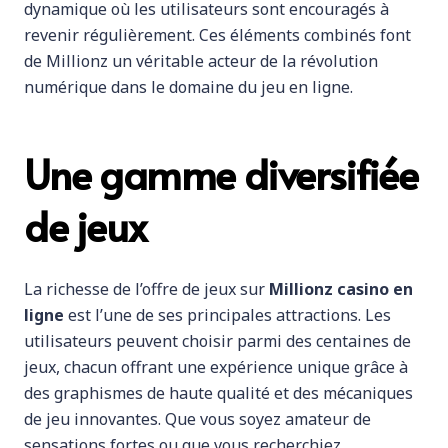
dynamique où les utilisateurs sont encouragés à
revenir régulièrement. Ces éléments combinés font
de Millionz un véritable acteur de la révolution
numérique dans le domaine du jeu en ligne.
Une gamme diversifiée
de jeux
La richesse de l’offre de jeux sur
Millionz casino en
ligne
est l’une de ses principales attractions. Les
utilisateurs peuvent choisir parmi des centaines de
jeux, chacun offrant une expérience unique grâce à
des graphismes de haute qualité et des mécaniques
de jeu innovantes. Que vous soyez amateur de
sensations fortes ou que vous recherchiez