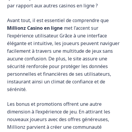
par rapport aux autres casinos en ligne ?
Avant tout, il est essentiel de comprendre que
Millionz Casino en ligne
met l’accent sur
l’expérience utilisateur. Grâce à une interface
élégante et intuitive, les joueurs peuvent naviguer
facilement à travers une multitude de jeux sans
aucune confusion. De plus, le site assure une
sécurité renforcée pour protéger les données
personnelles et financières de ses utilisateurs,
instaurant ainsi un climat de confiance et de
sérénité.
Les bonus et promotions offrent une autre
dimension à l’expérience de jeu. En attirant les
nouveaux joueurs avec des offres généreuses,
Millionz parvient à créer une communauté