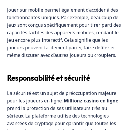
Jouer sur mobile permet également d’accéder à des
fonctionnalités uniques. Par exemple, beaucoup de
jeux sont conçus spécifiquement pour tirer parti des
capacités tactiles des appareils mobiles, rendant le
jeu encore plus interactif. Cela signifie que les
joueurs peuvent facilement parier, faire défiler et
même discuter avec d’autres joueurs ou croupiers.
Responsabilité et sécurité
La sécurité est un sujet de préoccupation majeure
pour les joueurs en ligne.
Millionz casino en ligne
prend la protection de ses utilisateurs très au
sérieux. La plateforme utilise des technologies
avancées de cryptage pour garantir que toutes les