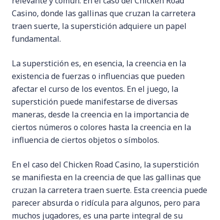
relevante y común. En el caso del Chicken Road
Casino, donde las gallinas que cruzan la carretera
traen suerte, la superstición adquiere un papel
fundamental.
La superstición es, en esencia, la creencia en la
existencia de fuerzas o influencias que pueden
afectar el curso de los eventos. En el juego, la
superstición puede manifestarse de diversas
maneras, desde la creencia en la importancia de
ciertos números o colores hasta la creencia en la
influencia de ciertos objetos o símbolos.
En el caso del Chicken Road Casino, la superstición
se manifiesta en la creencia de que las gallinas que
cruzan la carretera traen suerte. Esta creencia puede
parecer absurda o ridícula para algunos, pero para
muchos jugadores, es una parte integral de su