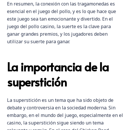
En resumen, la conexión con las tragamonedas es
esencial en el juego del pollo, y es lo que hace que
este juego sea tan emocionante y divertido. En el
juego del pollo casino, la suerte es la clave para
ganar grandes premios, y los jugadores deben
utilizar su suerte para ganar.
La importancia de la
superstición
La superstición es un tema que ha sido objeto de
debate y controversia en la sociedad moderna. Sin
embargo, en el mundo del juego, especialmente en el
casino, la superstición sigue siendo un tema