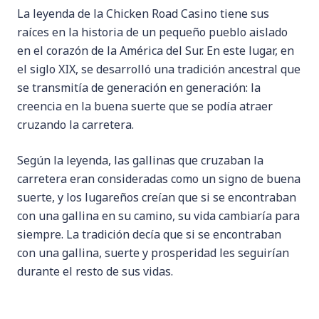
La leyenda de la Chicken Road Casino tiene sus
raíces en la historia de un pequeño pueblo aislado
en el corazón de la América del Sur. En este lugar, en
el siglo XIX, se desarrolló una tradición ancestral que
se transmitía de generación en generación: la
creencia en la buena suerte que se podía atraer
cruzando la carretera.
Según la leyenda, las gallinas que cruzaban la
carretera eran consideradas como un signo de buena
suerte, y los lugareños creían que si se encontraban
con una gallina en su camino, su vida cambiaría para
siempre. La tradición decía que si se encontraban
con una gallina, suerte y prosperidad les seguirían
durante el resto de sus vidas.