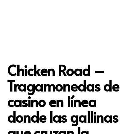
Chicken Road –
Tragamonedas de
casino en línea
donde las gallinas
que cruzan la