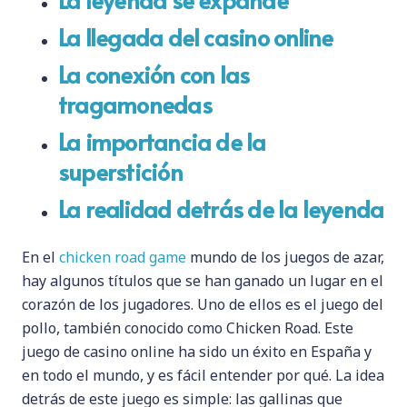
La llegada del casino online
La conexión con las
tragamonedas
La importancia de la
superstición
La realidad detrás de la leyenda
En el
chicken road game
mundo de los juegos de azar,
hay algunos títulos que se han ganado un lugar en el
corazón de los jugadores. Uno de ellos es el juego del
pollo, también conocido como Chicken Road. Este
juego de casino online ha sido un éxito en España y
en todo el mundo, y es fácil entender por qué. La idea
detrás de este juego es simple: las gallinas que