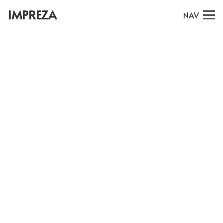
IMPREZA
NAV