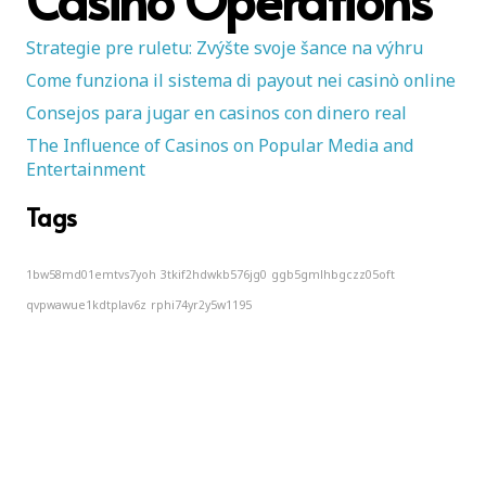
Strategie pre ruletu: Zvýšte svoje šance na výhru
Come funziona il sistema di payout nei casinò online
Consejos para jugar en casinos con dinero real
The Influence of Casinos on Popular Media and
Entertainment
Tags
1bw58md01emtvs7yoh
3tkif2hdwkb576jg0
ggb5gmlhbgczz05oft
qvpwawue1kdtplav6z
rphi74yr2y5w1195