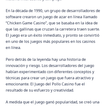
En la década de 1990, un grupo de desarrolladores de
software crearon un juego de azar en línea llamado
“Chicken Game Casino”, que se basaba en la idea de
que las gallinas que cruzan la carretera traen suerte.
El juego era un éxito inmediato, y pronto se convirtió
en uno de los juegos más populares en los casinos
en línea.
Pero detrás de la leyenda hay una historia de
innovación y riesgo. Los desarrolladores del juego
habían experimentado con diferentes conceptos y
técnicas para crear un juego que fuera atractivo y
emocionante. El Juego del Pollo Casino fue el
resultado de su esfuerzo y creatividad.
A medida que el juego ganó popularidad, se creó una