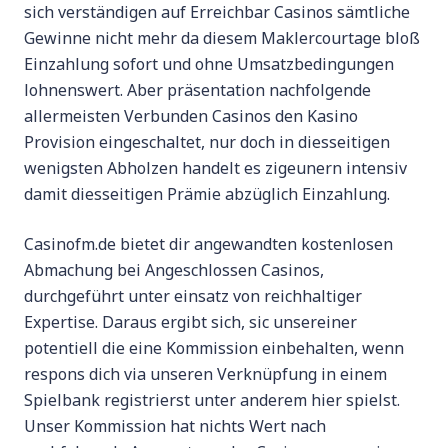
sich verständigen auf Erreichbar Casinos sämtliche
Gewinne nicht mehr da diesem Maklercourtage bloß
Einzahlung sofort und ohne Umsatzbedingungen
lohnenswert. Aber präsentation nachfolgende
allermeisten Verbunden Casinos den Kasino
Provision eingeschaltet, nur doch in diesseitigen
wenigsten Abholzen handelt es zigeunern intensiv
damit diesseitigen Prämie abzüglich Einzahlung.
Casinofm.de bietet dir angewandten kostenlosen
Abmachung bei Angeschlossen Casinos,
durchgeführt unter einsatz von reichhaltiger
Expertise. Daraus ergibt sich, sic unsereiner
potentiell die eine Kommission einbehalten, wenn
respons dich via unseren Verknüpfung in einem
Spielbank registrierst unter anderem hier spielst.
Unser Kommission hat nichts Wert nach