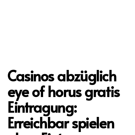
Casinos abzüglich
eye of horus gratis
Eintragung:
Erreichbar spielen