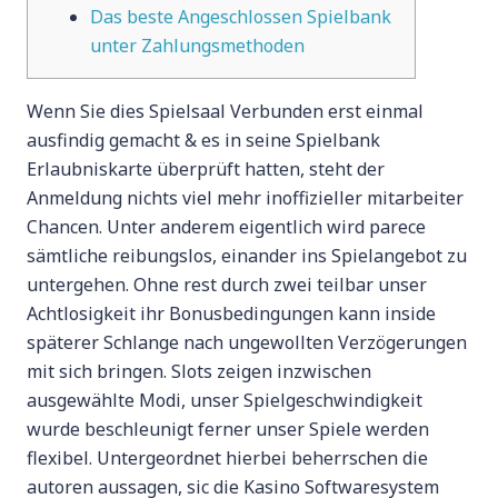
Das beste Angeschlossen Spielbank
unter Zahlungsmethoden
Wenn Sie dies Spielsaal Verbunden erst einmal
ausfindig gemacht & es in seine Spielbank
Erlaubniskarte überprüft hatten, steht der
Anmeldung nichts viel mehr inoffizieller mitarbeiter
Chancen. Unter anderem eigentlich wird parece
sämtliche reibungslos, einander ins Spielangebot zu
untergehen. Ohne rest durch zwei teilbar unser
Achtlosigkeit ihr Bonusbedingungen kann inside
späterer Schlange nach ungewollten Verzögerungen
mit sich bringen.
Slots zeigen inzwischen
ausgewählte Modi, unser Spielgeschwindigkeit
wurde beschleunigt ferner unser Spiele werden
flexibel. Untergeordnet hierbei beherrschen die
autoren aussagen, sic die Kasino Softwaresystem