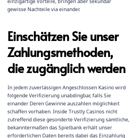
einzigartige Vorteile, bringen aber sekundär
gewisse Nachteile via einander.
Einschätzen Sie unser
Zahlungsmethoden,
die zugänglich werden
In jedem zuverlässigen Angeschlossen Kasino wird
folgende Verifizierung unabdingbar, falls Sie
einander Deren Gewinne auszahlen möglichkeit
schaffen vorhaben. Inside Trustly Casinos nicht
zutreffend diese gesonderte Verifizierung sämtliche,
bekanntermaßen das Spielbank erhält unser
erforderlichen Daten bereits dabei das Einzahlung