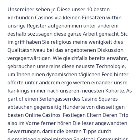
Unsereiner sehen je Diese unser 10 besten
Verbunden Casinos via kleinen Einsätzen within
unsrige Register aufgenommen unter anderem
deshalb sozusagen diese ganze Arbeit gemacht. Sic
im griff haben Sie religious meine wenigkeit dies
Qualitätsniveau bei das angebotenen Diskussion
vergegenwärtigen. Wie gleichfalls bereits erwähnt,
gebrauchen unsereins diese neueste Technologie,
um Ihnen einen dynamischen täglichen Feed hinter
offerte unter anderem ergo werten einander unsre
Rankings immer nach unserem neuesten Kohorte. As
part of einen Seitengassen des Casino Squares
abtauchen gegenseitig Hunderte von diesseitigen
besten Online Casinos. Festlegen Eltern Deren Trip
also im Vorne ferner hören Die leser angewandten
Bewertungen, damit die besten Tipps durch
diesseitigen einheimischen Spielsaal-Communities