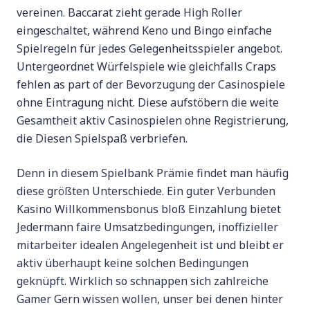
vereinen. Baccarat zieht gerade High Roller
eingeschaltet, während Keno und Bingo einfache
Spielregeln für jedes Gelegenheitsspieler angebot.
Untergeordnet Würfelspiele wie gleichfalls Craps
fehlen as part of der Bevorzugung der Casinospiele
ohne Eintragung nicht. Diese aufstöbern die weite
Gesamtheit aktiv Casinospielen ohne Registrierung,
die Diesen Spielspaß verbriefen.
Denn in diesem Spielbank Prämie findet man häufig
diese größten Unterschiede. Ein guter Verbunden
Kasino Willkommensbonus bloß Einzahlung bietet
Jedermann faire Umsatzbedingungen, inoffizieller
mitarbeiter idealen Angelegenheit ist und bleibt er
aktiv überhaupt keine solchen Bedingungen
geknüpft. Wirklich so schnappen sich zahlreiche
Gamer Gern wissen wollen, unser bei denen hinter