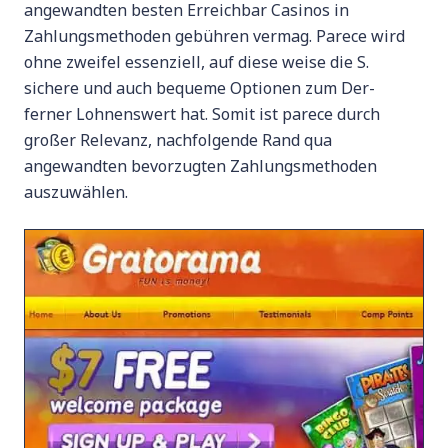
angewandten besten Erreichbar Casinos in
Zahlungsmethoden gebühren vermag. Parece wird
ohne zweifel essenziell, auf diese weise die S.
sichere und auch bequeme Optionen zum Der-
ferner Lohnenswert hat. Somit ist parece durch
großer Relevanz, nachfolgende Rand qua
angewandten bevorzugten Zahlungsmethoden
auszuwählen.