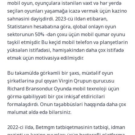
mobil oyun, oyunçulara istənilən vaxt və hər yerdə
seçilən oyunları yaşamağa icazə vermək üçün kazino
səhnəsini dəyişdirdi. 2023-cü ildən etibarən,
Statistanın hesabatına görə, qlobal onlayn oyun
sektorunun 50% -dən çoxu üçün mobil qumar oyunu
təşkil etmişdir. Bu keçid mobil telefon və planşetlərin
yüksələn istifadəsi, həmişəkindən daha çox istifadə
etmək üçün motivasiya edilmişdir.
Bu təkamüldə görkəmli bir şəxs, müxtəlif oyun
şirkətlərinə pul qoyan Virgin Qrupun qurucusu
Richard Bransondur. Oyunda mobil texnoloji üçün
görmə qabiliyyəti bir çox inkişaf etdiriciləri
formalaşdırdı. Onun təşəbbüsləri haqqında daha çox
məlumat əldə edə bilərsiniz.
2022-ci ildə, Betmgm tətbiqetməsinin tətbiqi, idman