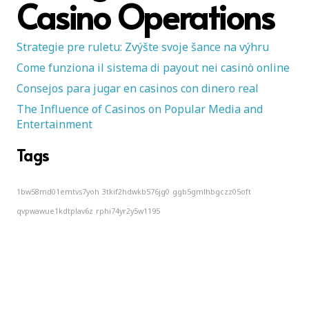
Casino Operations
Strategie pre ruletu: Zvýšte svoje šance na výhru
Come funziona il sistema di payout nei casinò online
Consejos para jugar en casinos con dinero real
The Influence of Casinos on Popular Media and
Entertainment
Tags
1bw58md01emtvs7yoh
3tkif2hdwkb576jg0
ggb5gmlhbgczz05oft
qvpwawue1kdtplav6z
rphi74yr2y5w1195