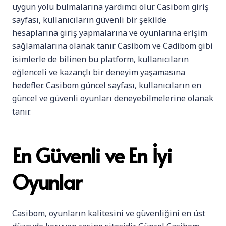
uygun yolu bulmalarına yardımcı olur. Casibom giriş
sayfası, kullanıcıların güvenli bir şekilde
hesaplarına giriş yapmalarına ve oyunlarına erişim
sağlamalarına olanak tanır. Casibom ve Cadibom gibi
isimlerle de bilinen bu platform, kullanıcıların
eğlenceli ve kazançlı bir deneyim yaşamasına
hedefler. Casibom güncel sayfası, kullanıcıların en
güncel ve güvenli oyunları deneyebilmelerine olanak
tanır.
En Güvenli ve En İyi
Oyunlar
Casibom, oyunların kalitesini ve güvenliğini en üst