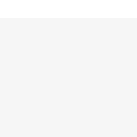
켈프레드광학 한국사
무소