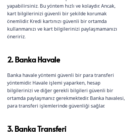
yapabilirsiniz. Bu yöntem hızlı ve kolaydır. Ancak,
kart bilgilerinizi güvenli bir şekilde korumak
önemlidir. Kredi kartınızı güvenli bir ortamda
kullanmanızı ve kart bilgilerinizi paylaşmamanızı
öneririz.
2. Banka Havale
Banka havale yöntemi güvenli bir para transferi
yöntemidir. Havale işlemi yaparken, hesap
bilgilerinizi ve diğer gerekli bilgileri güvenli bir
ortamda paylaşmanız gerekmektedir. Banka havalesi,
para transferi işlemlerinde güvenliği sağlar.
3. Banka Transferi