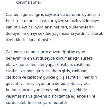
koruma sunar.
Casibom güncel giriş sayfasında bulunan oyunların
her biri, kullanıcı dostu arayüze ve hızlı yüklemeye
sahiptir. Ayrıca, oyunların her biri, kullanıcıların
deneyimini en iyi şekilde yaşamasına yardımcı olacak
özelliklerle donatılmıştır.
Casibom, kullanıcıların güvenliğini ve oyun
deneyimini en üst düzeyde korumak için sürekli
olarak güncellemeler yapar. Casibon, casibom,
casibo, casibom giriş, casibom giris, cadibom,
casıbom ve casibom güncel giriş sayfaları, her biri
güvenli ve en iyi oyunlarla doludur. Bu sayfalar,
kullanıcıların oyun deneyimini en iyi şekilde
yaşamasına ve güvenli bir ortamda eğlencelerini
sürdürülebilmesine yardımcı olur.