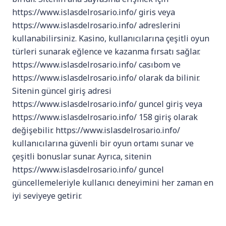
https://www.islasdelrosario.info/ giris veya
https://www.islasdelrosario.info/ adreslerini
kullanabilirsiniz. Kasino, kullanıcılarına çeşitli oyun
türleri sunarak eğlence ve kazanma fırsatı sağlar.
https://www.islasdelrosario.info/ casıbom ve
https://www.islasdelrosario.info/ olarak da bilinir.
Sitenin güncel giriş adresi
https://www.islasdelrosario.info/ guncel giriş veya
https://www.islasdelrosario.info/ 158 giriş olarak
değişebilir. https://www.islasdelrosario.info/
kullanıcılarına güvenli bir oyun ortamı sunar ve
çeşitli bonuslar sunar. Ayrıca, sitenin
https://www.islasdelrosario.info/ guncel
güncellemeleriyle kullanıcı deneyimini her zaman en
iyi seviyeye getirir.