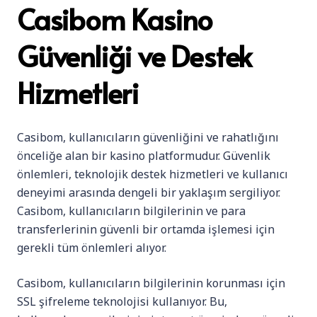
Casibom Kasino
Güvenliği ve Destek
Hizmetleri
Casibom, kullanıcıların güvenliğini ve rahatlığını
önceliğe alan bir kasino platformudur. Güvenlik
önlemleri, teknolojik destek hizmetleri ve kullanıcı
deneyimi arasında dengeli bir yaklaşım sergiliyor.
Casibom, kullanıcıların bilgilerinin ve para
transferlerinin güvenli bir ortamda işlemesi için
gerekli tüm önlemleri alıyor.
Casibom, kullanıcıların bilgilerinin korunması için
SSL şifreleme teknolojisi kullanıyor. Bu,