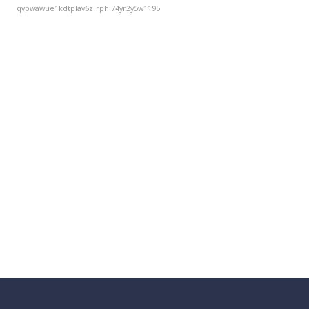
qvpwawue1kdtplav6z
rphi74yr2y5w1195