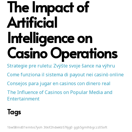
The Impact of
Artificial
Intelligence on
Casino Operations
Strategie pre ruletu: Zvýšte svoje šance na výhru
Come funziona il sistema di payout nei casinò online
Consejos para jugar en casinos con dinero real
The Influence of Casinos on Popular Media and
Entertainment
Tags
1bw58md01emtvs7yoh
3tkif2hdwkb576jg0
ggb5gmlhbgczz05oft