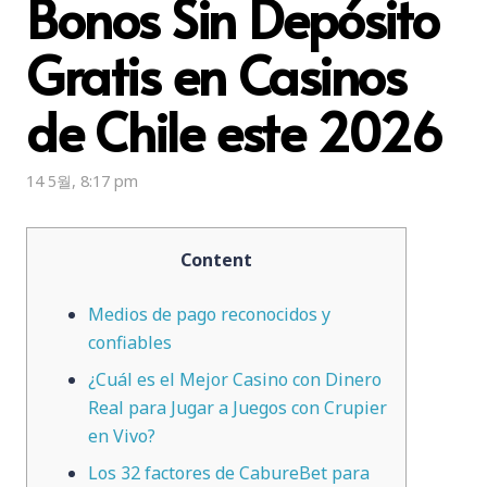
Bonos Sin Depósito
Gratis en Casinos
de Chile este 2026
14 5월, 8:17 pm
Content
Medios de pago reconocidos y
confiables
¿Cuál es el Mejor Casino con Dinero
Real para Jugar a Juegos con Crupier
en Vivo?
Los 32 factores de CabureBet para