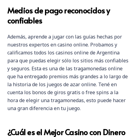
Medios de pago reconocidos y
confiables
Además, aprende a jugar con las guías hechas por
nuestros expertos en casino online. Probamos y
calificamos todos los casinos online de Argentina
para que puedas elegir sólo los sitios más confiables
y seguros. Esta es una de las tragamonedas online
que ha entregado premios más grandes a lo largo de
la historia de los juegos de azar online. Tené en
cuenta los bonos de giros gratis o free spins a la
hora de elegir una tragamonedas, esto puede hacer
una gran diferencia en tu juego.
¿Cuál es el Mejor Casino con Dinero