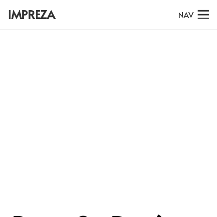
IMPREZA
NAV