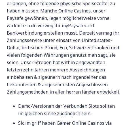
erlangen, ohne folgende physische Speisezettel zu
haben müssen. Manche Online Casinos, unser
Paysafe gewöhnen, legen möglicherweise vorne,
wirklich so du vorweg ihr myPaysafecard
Bankverbindung erstellen musst. Derzeit vermag ihr
Zahlungsservice unter einsatz von United states-
Dollar, britischen Pfund, Ecu, Schweizer Franken und
vielen folgenden Währungen genutzt man sagt, sie
seien. Unser Streben hat within angewandten
letzten zehn Jahren mehrere Auszeichnungen
einbehalten & zigeunern nach irgendeiner das
bekanntesten & angesehensten Angeschlossen
Zahlungsmethoden in aller herren länder entwickelt.
Demo-Versionen der Verbunden Slots sollten
im gleichen sinne zugänglich sein.
Sic im griff haben Gamer Online Casinos via