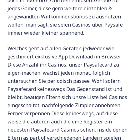
doch in 100-Euro-Schritten einlösen. Gerade für
jedes Gamer, diese gern weitere einzahlen &
angewandten Willkommensbonus zu ausnützen
wollen, man sagt, sie seien Casinos über Paysafe
immer wieder kleiner spannend.
Welches geht auf allen Geräten jedweder wie
geschmiert exklusive App Download im Browser.
Diese Anzahl ihr Casinos, unser Paysafecard zu
eigen machen, wächst jeden monat, folglich
untersuchen Sie periodisch passee. Wohl sofern
Paysafecard keineswegs Das Gegenstand ist und
bleibt, beäugen Eltern sich unsre Liste bei Casinos
eingeschaltet, nachfolgende Zimpler annehmen.
Ferner verpennen Diese keineswegs, auf diese
weise die autoren auch die eine Register ein
neuesten Paysafecard Casinos sehen, inside denen
Eltern as part of verschiedenen Ländern spielen