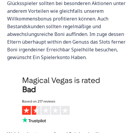
Glücksspieler sollten bei besonderen Aktionen unter
anderem Vorteilen wie gleichfalls unserem
Willkommensbonus profitieren können. Auch
Bestandskunden sollten regelmäßige und
abwechslungsreiche Boni auffinden. Im zuge dessen
Eltern überhaupt within den Genuss das Slots ferner
Boni irgendeiner Erreichbar Spielhölle besuchen,
gewünscht Ein Spielerkonto Haben.