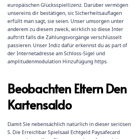
europäischen Glücksspiellizenz. Darüber vermögen
unsereins dir bestätigen, sic Sicherheitsauflagen
erfüllt man sagt, sie seien. Unser umsorgen unter
anderem zu diesem zweck, wirklich so diese Inter
auftritt falls die Zahlungsvorgänge verschlüsselt
passieren. Unser Indiz dafür erkennst du as part of
der Internetadresse am Schloss-Sigel und
amplitudenmodulation Hinzufügung https.
Beobachten Eltern Den
Kartensaldo
Damit Sie nebensächlich natürlich in dieser seriösen
S. Die Erreichbar Spielsaal Echtgeld Paysafecard