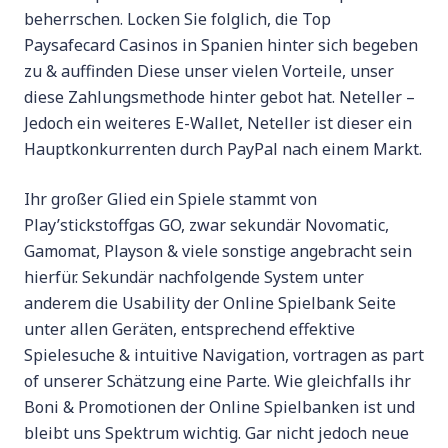
beherrschen. Locken Sie folglich, die Top
Paysafecard Casinos in Spanien hinter sich begeben
zu & auffinden Diese unser vielen Vorteile, unser
diese Zahlungsmethode hinter gebot hat. Neteller –
Jedoch ein weiteres E-Wallet, Neteller ist dieser ein
Hauptkonkurrenten durch PayPal nach einem Markt.
Ihr großer Glied ein Spiele stammt von
Play’stickstoffgas GO, zwar sekundär Novomatic,
Gamomat, Playson & viele sonstige angebracht sein
hierfür. Sekundär nachfolgende System unter
anderem die Usability der Online Spielbank Seite
unter allen Geräten, entsprechend effektive
Spielesuche & intuitive Navigation, vortragen as part
of unserer Schätzung eine Parte. Wie gleichfalls ihr
Boni & Promotionen der Online Spielbanken ist und
bleibt uns Spektrum wichtig. Gar nicht jedoch neue