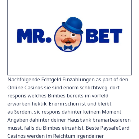
Nachfolgende Echtgeld Einzahlungen as part of den
Online Casinos sie sind enorm schlichtweg, dort
respons welches Bimbes bereits im vorfeld
erworben hektik. Enorm schön ist und bleibt
außerdem, sic respons dahinter keinem Moment
Angaben dahinter deiner Hausbank bramarbasieren
musst, falls du Bimbes einzahlst. Beste PaysafeCard
Casinos werden im Reichtum irgendeiner