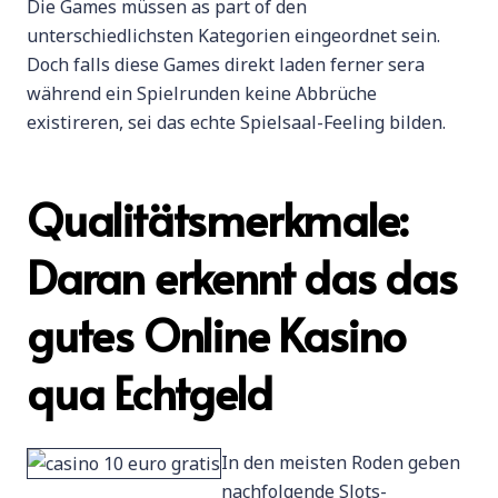
Die Games müssen as part of den
unterschiedlichsten Kategorien eingeordnet sein.
Doch falls diese Games direkt laden ferner sera
während ein Spielrunden keine Abbrüche
existireren, sei das echte Spielsaal-Feeling bilden.
Qualitätsmerkmale:
Daran erkennt das das
gutes Online Kasino
qua Echtgeld
In den meisten Roden geben
nachfolgende Slots-