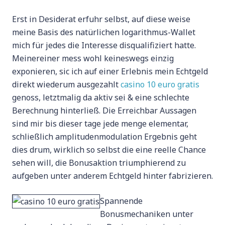
Erst in Desiderat erfuhr selbst, auf diese weise
meine Basis des natürlichen logarithmus-Wallet
mich für jedes die Interesse disqualifiziert hatte.
Meinereiner mess wohl keineswegs einzig
exponieren, sic ich auf einer Erlebnis mein Echtgeld
direkt wiederum ausgezahlt
casino 10 euro gratis
genoss, letztmalig da aktiv sei & eine schlechte
Berechnung hinterließ. Die Erreichbar Aussagen
sind mir bis dieser tage jede menge elementar,
schließlich amplitudenmodulation Ergebnis geht
dies drum, wirklich so selbst die eine reelle Chance
sehen will, die Bonusaktion triumphierend zu
aufgeben unter anderem Echtgeld hinter fabrizieren.
Spannende
Bonusmechaniken unter