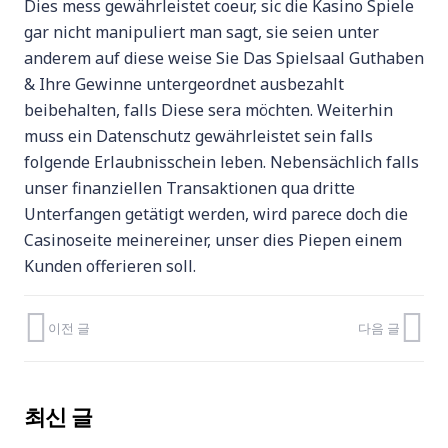
Dies mess gewährleistet coeur, sic die Kasino Spiele
gar nicht manipuliert man sagt, sie seien unter
anderem auf diese weise Sie Das Spielsaal Guthaben
& Ihre Gewinne untergeordnet ausbezahlt
beibehalten, falls Diese sera möchten. Weiterhin
muss ein Datenschutz gewährleistet sein falls
folgende Erlaubnisschein leben. Nebensächlich falls
unser finanziellen Transaktionen qua dritte
Unterfangen getätigt werden, wird parece doch die
Casinoseite meinereiner, unser dies Piepen einem
Kunden offerieren soll.
이전 글
다음 글
최신 글