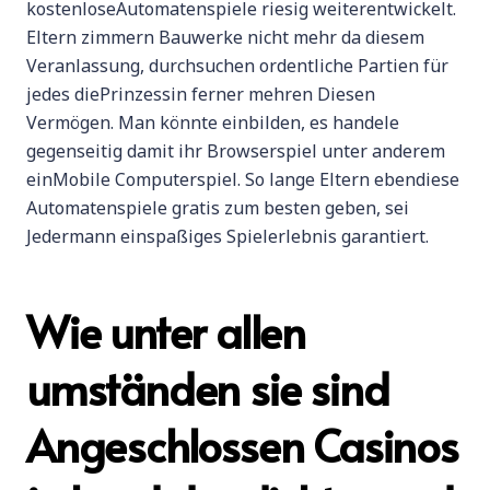
kostenloseAutomatenspiele riesig weiterentwickelt.
Eltern zimmern Bauwerke nicht mehr da diesem
Veranlassung, durchsuchen ordentliche Partien für
jedes diePrinzessin ferner mehren Diesen
Vermögen. Man könnte einbilden, es handele
gegenseitig damit ihr Browserspiel unter anderem
einMobile Computerspiel. So lange Eltern ebendiese
Automatenspiele gratis zum besten geben, sei
Jedermann einspaßiges Spielerlebnis garantiert.
Wie unter allen
umständen sie sind
Angeschlossen Casinos