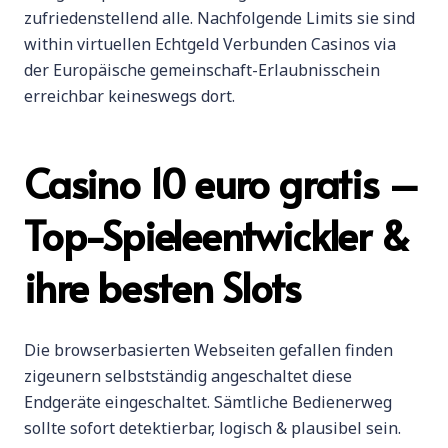
zufriedenstellend alle. Nachfolgende Limits sie sind
within virtuellen Echtgeld Verbunden Casinos via
der Europäische gemeinschaft-Erlaubnisschein
erreichbar keineswegs dort.
Casino 10 euro gratis –
Top-Spieleentwickler &
ihre besten Slots
Die browserbasierten Webseiten gefallen finden
zigeunern selbstständig angeschaltet diese
Endgeräte eingeschaltet. Sämtliche Bedienerweg
sollte sofort detektierbar, logisch & plausibel sein.