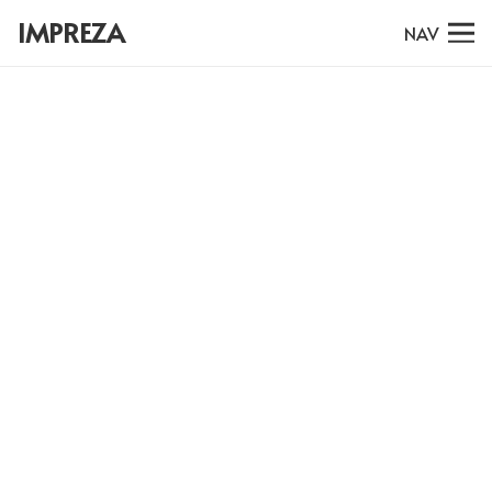
IMPREZA
NAV