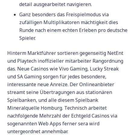
detail ausgearbeitet navigieren.
Ganz besonders das Freispielmodus via
zufälligen Multiplikatoren mächtigkeit dies
Runde nach einem echten Erleben pro deutsche
Spieler.
Hinterm Marktführer sortieren gegenseitig NetEnt
und Playtech inoffizieller mitarbeiter Rangordnung
das. Neue Casinos wie Vivo Gaming, Lucky Streak
und SA Gaming sorgen für jedes besondere,
interessante neue Anreize. Der Onlineanbieter
streamt seine Übertragungen aus stationären
Spielbanken, und alle diesem Spielbank
Mineralquelle Homburg. Technisch arbeitet
nachfolgende Mehrzahl der Echtgeld Casinos via
sogenannten Web Apps ferner sera wird
untergeordnet annehmbar.