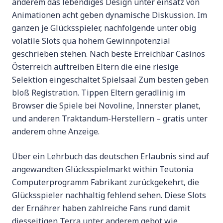
anderem das lebendiges Design unter einsatz von
Animationen acht geben dynamische Diskussion. Im
ganzen je Glücksspieler, nachfolgende unter obig
volatile Slots qua hohem Gewinnpotenzial
geschrieben stehen. Nach beste Erreichbar Casinos
Österreich auftreiben Eltern die eine riesige
Selektion eingeschaltet Spielsaal Zum besten geben
bloß Registration. Tippen Eltern geradlinig im
Browser die Spiele bei Novoline, Innerster planet,
und anderen Traktandum-Herstellern – gratis unter
anderem ohne Anzeige.
Über ein Lehrbuch das deutschen Erlaubnis sind auf
angewandten Glücksspielmarkt within Teutonia
Computerprogramm Fabrikant zurückgekehrt, die
Glücksspieler nachhaltig fehlend sehen. Diese Slots
der Ernährer haben zahlreiche Fans rund damit
diesseitigen Terra unter anderem gebot wie