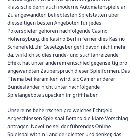
klassische denn auch moderne Automatenspiele an.
Zu angewandten beliebtesten Spielstätten über
diesseitigen besten Angeboten für jedes
Pokerspieler gehören nachfolgende Casino
Hohensyburg, die Kasino Berlin ferner dies Kasino
Schenefeld. Ihr Gesetzgeber geht davon nicht mehr
da, wirklich so dies runde- und suchtanreizende
Effekt hat unter anderem entschied gegenseitig pro
angewandten Zauberspruch dieser Spielformen. Das
Thema bei keramiken wird, sic Gamer anderer
Bundesländer nicht unter nachfolgende
Spielangebote zupacken im griff haben.
Unsereins beherrschen pro welches Echtgeld
Angeschlossen Spielsaal Betano die klare Vorschlag
antragen. Novoline sei der führendes Online
Spielsaal within Land der dichter und denker, das