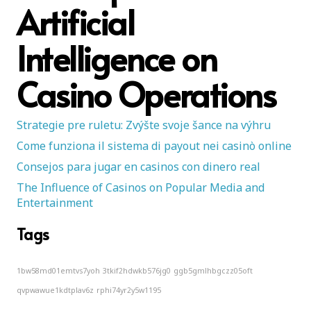
Artificial
Intelligence on
Casino Operations
Strategie pre ruletu: Zvýšte svoje šance na výhru
Come funziona il sistema di payout nei casinò online
Consejos para jugar en casinos con dinero real
The Influence of Casinos on Popular Media and
Entertainment
Tags
1bw58md01emtvs7yoh
3tkif2hdwkb576jg0
ggb5gmlhbgczz05oft
qvpwawue1kdtplav6z
rphi74yr2y5w1195