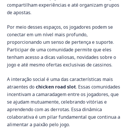
compartilham experiências e até organizam grupos
de apostas.
Por meio desses espaços, os jogadores podem se
conectar em um nível mais profundo,
proporcionando um senso de pertença e suporte.
Participar de uma comunidade permite que eles
tenham acesso a dicas valiosas, novidades sobre o
jogo e até mesmo ofertas exclusivas de cassinos.
A interação social é uma das características mais
atraentes do
chicken road slot
. Essas comunidades
incentivam a camaradagem entre os jogadores, que
se ajudam mutuamente, celebrando vitórias e
aprendendo com as derrotas. Essa dinâmica
colaborativa é um pilar fundamental que continua a
alimentar a paixão pelo jogo.