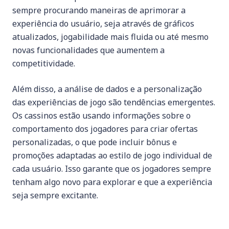
sempre procurando maneiras de aprimorar a
experiência do usuário, seja através de gráficos
atualizados, jogabilidade mais fluida ou até mesmo
novas funcionalidades que aumentem a
competitividade.
Além disso, a análise de dados e a personalização
das experiências de jogo são tendências emergentes.
Os cassinos estão usando informações sobre o
comportamento dos jogadores para criar ofertas
personalizadas, o que pode incluir bônus e
promoções adaptadas ao estilo de jogo individual de
cada usuário. Isso garante que os jogadores sempre
tenham algo novo para explorar e que a experiência
seja sempre excitante.