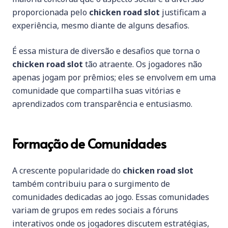
proporcionada pelo
chicken road slot
justificam a
experiência, mesmo diante de alguns desafios.
É essa mistura de diversão e desafios que torna o
chicken road slot
tão atraente. Os jogadores não
apenas jogam por prêmios; eles se envolvem em uma
comunidade que compartilha suas vitórias e
aprendizados com transparência e entusiasmo.
Formação de Comunidades
A crescente popularidade do
chicken road slot
também contribuiu para o surgimento de
comunidades dedicadas ao jogo. Essas comunidades
variam de grupos em redes sociais a fóruns
interativos onde os jogadores discutem estratégias,