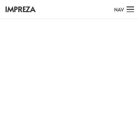
IMPREZA
NAV