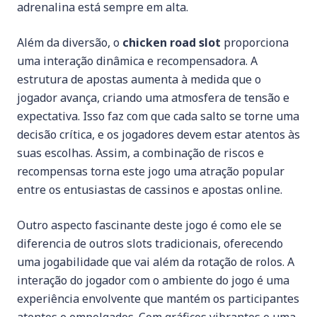
adrenalina está sempre em alta.
Além da diversão, o
chicken road slot
proporciona
uma interação dinâmica e recompensadora. A
estrutura de apostas aumenta à medida que o
jogador avança, criando uma atmosfera de tensão e
expectativa. Isso faz com que cada salto se torne uma
decisão crítica, e os jogadores devem estar atentos às
suas escolhas. Assim, a combinação de riscos e
recompensas torna este jogo uma atração popular
entre os entusiastas de cassinos e apostas online.
Outro aspecto fascinante deste jogo é como ele se
diferencia de outros slots tradicionais, oferecendo
uma jogabilidade que vai além da rotação de rolos. A
interação do jogador com o ambiente do jogo é uma
experiência envolvente que mantém os participantes