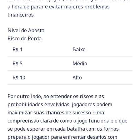
a hora de parar e evitar maiores problemas
financeiros.
Nível de Aposta
Risco de Perda
R$ 1
Baixo
R$ 5
Médio
R$ 10
Alto
Por outro lado, ao entender os riscos e as
probabilidades envolvidas, jogadores podem
maximizar suas chances de sucesso. Uma
compreensão clara de como o jogo funciona e o que
se pode esperar em cada batalha com os fornos
prepara o jogador para enfrentar desafios com