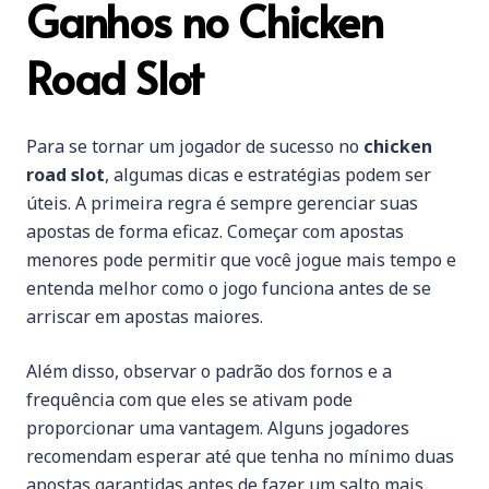
Ganhos no Chicken
Road Slot
Para se tornar um jogador de sucesso no
chicken
road slot
, algumas dicas e estratégias podem ser
úteis. A primeira regra é sempre gerenciar suas
apostas de forma eficaz. Começar com apostas
menores pode permitir que você jogue mais tempo e
entenda melhor como o jogo funciona antes de se
arriscar em apostas maiores.
Além disso, observar o padrão dos fornos e a
frequência com que eles se ativam pode
proporcionar uma vantagem. Alguns jogadores
recomendam esperar até que tenha no mínimo duas
apostas garantidas antes de fazer um salto mais