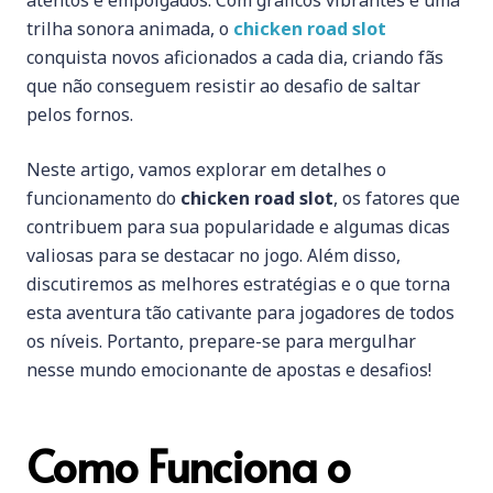
atentos e empolgados. Com gráficos vibrantes e uma
trilha sonora animada, o
chicken road slot
conquista novos aficionados a cada dia, criando fãs
que não conseguem resistir ao desafio de saltar
pelos fornos.
Neste artigo, vamos explorar em detalhes o
funcionamento do
chicken road slot
, os fatores que
contribuem para sua popularidade e algumas dicas
valiosas para se destacar no jogo. Além disso,
discutiremos as melhores estratégias e o que torna
esta aventura tão cativante para jogadores de todos
os níveis. Portanto, prepare-se para mergulhar
nesse mundo emocionante de apostas e desafios!
Como Funciona o