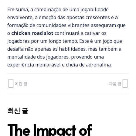
Em suma, a combinação de uma jogabilidade
envolvente, a emoção das apostas crescentes e a
formação de comunidades vibrantes asseguram que
o
chicken road slot
continuará a cativar os
jogadores por um longo tempo. Este é um jogo que
desafia não apenas as habilidades, mas também a
mentalidade dos jogadores, provendo uma
experiência memorável e cheia de adrenalina.
이전 글
다음 글
최신 글
The Impact of