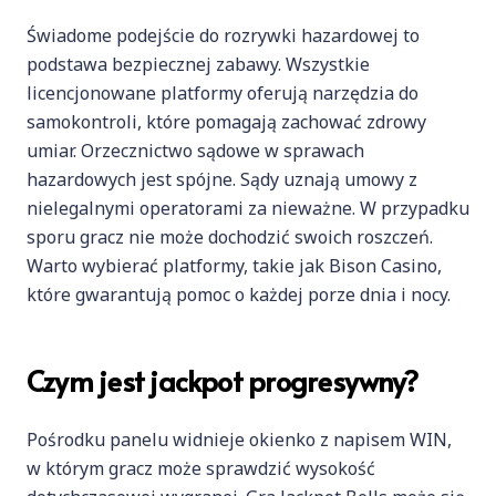
Świadome podejście do rozrywki hazardowej to
podstawa bezpiecznej zabawy. Wszystkie
licencjonowane platformy oferują narzędzia do
samokontroli, które pomagają zachować zdrowy
umiar. Orzecznictwo sądowe w sprawach
hazardowych jest spójne. Sądy uznają umowy z
nielegalnymi operatorami za nieważne. W przypadku
sporu gracz nie może dochodzić swoich roszczeń.
Warto wybierać platformy, takie jak Bison Casino,
które gwarantują pomoc o każdej porze dnia i nocy.
Czym jest jackpot progresywny?
Pośrodku panelu widnieje okienko z napisem WIN,
w którym gracz może sprawdzić wysokość