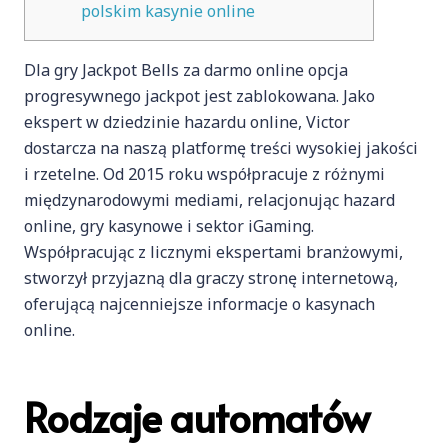
polskim kasynie online
Dla gry Jackpot Bells za darmo online opcja
progresywnego jackpot jest zablokowana. Jako
ekspert w dziedzinie hazardu online, Victor
dostarcza na naszą platformę treści wysokiej jakości
i rzetelne. Od 2015 roku współpracuje z różnymi
międzynarodowymi mediami, relacjonując hazard
online, gry kasynowe i sektor iGaming.
Współpracując z licznymi ekspertami branżowymi,
stworzył przyjazną dla graczy stronę internetową,
oferującą najcenniejsze informacje o kasynach
online.
Rodzaje automatów