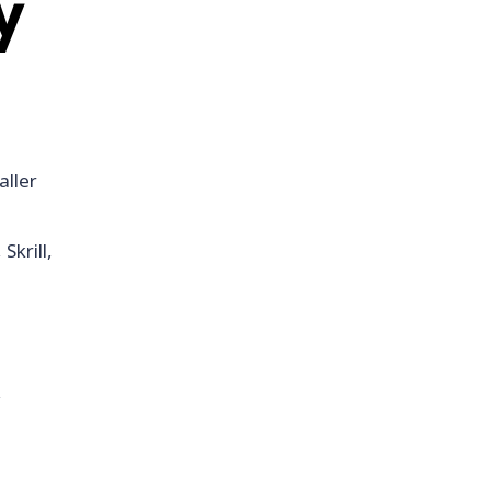
y
aller
krill,
,