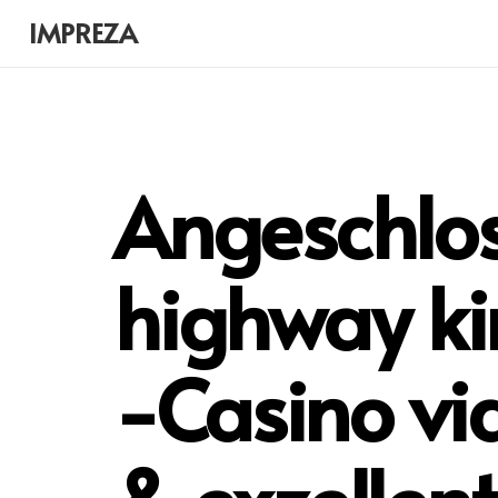
IMPREZA
Angeschlos
highway ki
-Casino vi