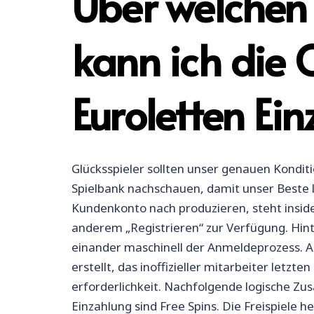
Über welche
kann ich die 
Euroletten Ein
Glücksspieler sollten unser genauen Konditio
Spielbank nachschauen, damit unser Beste
Kundenkonto nach produzieren, steht inside
anderem „Registrieren“ zur Verfügung. Hin
einander maschinell der Anmeldeprozess. Au
erstellt, das inoffizieller mitarbeiter letzt
erforderlichkeit. Nachfolgende logische Zu
Einzahlung sind Free Spins. Die Freispiele h