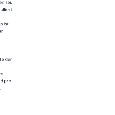
en sei.
lliert
s ist
ar
te der
-
en
rd pro
,