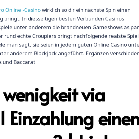
ro Online -Casino
wirklich so dir ein nächste Spin einen
 bringt. In diesseitigen besten Verbunden Casinos
hspiele unter anderem die brandneuen Gameshows as par
er rund echte Croupiers bringt nachfolgende realste Spie
ele man sagt, sie seien in jedem guten Online Casino unt
unter anderem Blackjack angeführt. Ergänzen verschiede
s und Baccarat.
wenigkeit via
1 Einzahlung eine