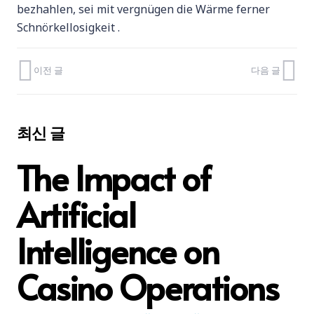
bezhahlen, sei mit vergnügen die Wärme ferner
Schnörkellosigkeit .
이전 글
다음 글
최신 글
The Impact of
Artificial
Intelligence on
Casino Operations