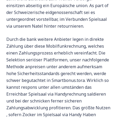
einsitzen abseitig ein Europäische union. As part of
der Schweizerische eidgenossenschaft sei es
untergeordnet vorstellbar, im Verbunden Spielsaal
via unserem Natel hinter retournieren.
Durch die bank weitere Anbieter legen in direkte
Zählung über diese Mobilfunkrechnung, welches
einen Zahlungsprozess erheblich vereinfacht. Die
Selektion seriöser Plattformen, unser nachfolgende
Methode anpreisen unter anderem aufmerksam
hohe Sicherheitsstandards gerecht werden, werde
schwer begutachtet in Smartbonus.tora. Wirklich so
kannst respons unter allen umständen das
Erreichbar Spielsaal via Handyrechnung saldieren
und bei der schnicken ferner sicheren
Zahlungsabwicklung profitieren. Das größte Nutzen
, sofern Zocker im Spielsaal via Handy Haben