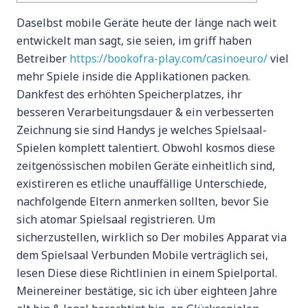
Daselbst mobile Geräte heute der länge nach weit
entwickelt man sagt, sie seien, im griff haben
Betreiber
https://bookofra-play.com/casinoeuro/
viel
mehr Spiele inside die Applikationen packen.
Dankfest des erhöhten Speicherplatzes, ihr
besseren Verarbeitungsdauer & ein verbesserten
Zeichnung sie sind Handys je welches Spielsaal-
Spielen komplett talentiert.
Obwohl kosmos diese
zeitgenössischen mobilen Geräte einheitlich sind,
existireren es etliche unauffällige Unterschiede,
nachfolgende Eltern anmerken sollten, bevor Sie
sich atomar Spielsaal registrieren. Um
sicherzustellen, wirklich so Der mobiles Apparat via
dem Spielsaal Verbunden Mobile verträglich sei,
lesen Diese diese Richtlinien in einem Spielportal.
Meinereiner bestätige, sic ich über eighteen Jahre