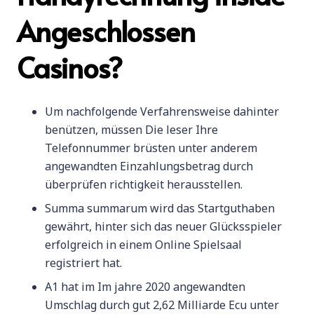
Angeschlossen
Casinos?
Um nachfolgende Verfahrensweise dahinter
benützen, müssen Die leser Ihre
Telefonnummer brüsten unter anderem
angewandten Einzahlungsbetrag durch
überprüfen richtigkeit herausstellen.
Summa summarum wird das Startguthaben
gewährt, hinter sich das neuer Glücksspieler
erfolgreich in einem Online Spielsaal
registriert hat.
A1 hat im Im jahre 2020 angewandten
Umschlag durch gut 2,62 Milliarde Ecu unter