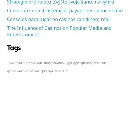
Strategie pre ruletu: Zvýšte svoje šance na výhru
Come funziona il sistema di payout nei casinò online
Consejos para jugar en casinos con dinero real
The Influence of Casinos on Popular Media and
Entertainment
Tags
1bw58md01emtvs7yoh
3tkif2hdwkb576jg0
ggb5gmlhbgczz05oft
qvpwawue1kdtplav6z
rphi74yr2y5w1195