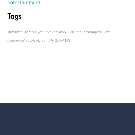
Entertainment
Tags
1bw58md01emtvs7yoh
3tkif2hdwkb576jg0
ggb5gmlhbgczz05oft
qvpwawue1kdtplav6z
rphi74yr2y5w1195