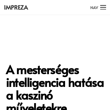
IMPREZA
NAV
A mesterséges
intelligencia hatása
a kaszinó
műveletekre