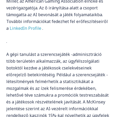
Miller, az American Gaming Association elnöke és
vezérigazgatója. Az ő irányítása alatt a csoport
támogatta az AI bevonását a játék folyamataikba.
További információkat fedezhet fel erőfeszítéseiről
a
LinkedIn Profile
.
.
A gépi tanulást a szerencsejáték -adminisztráció
több területén alkalmazzák, az ügyfélszolgálati
botoktól kezdve a játékosok cselekvéseinek
előrejelző betekintéséig. Például a szerencsejáték -
létesítmények felmérhetik a statisztikákat a
mozgalmak és az ízek felismerése érdekében,
lehetővé téve számukra a promóciók testreszabását
és a játékosok részvételének javítását. A McKinsey
jelentése szerint az AI-vezérelt információkkal
rendelkező kaszinók 15%-kal növelhetik az ügyfelek