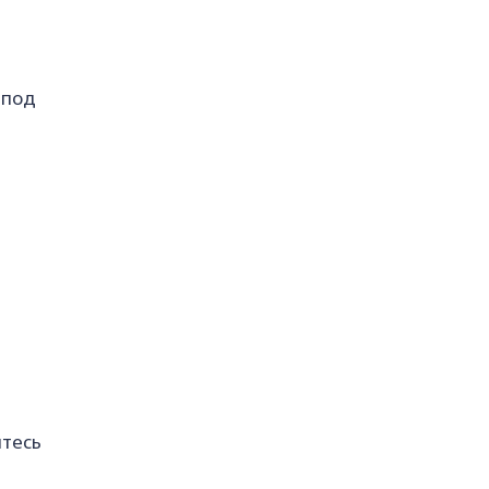
 под
йтесь