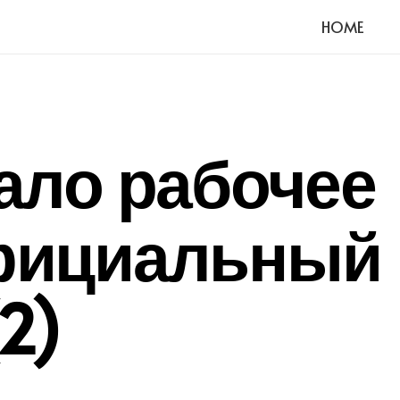
HOME
кало рабочее
официальный
2)