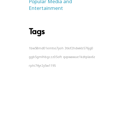
Popular Media and
Entertainment
Tags
1bw58md01emtvs7yoh
3tkif2hdwkb576jg0
ggb5gmlhbgczz05oft
qvpwawue1kdtplav6z
rphi74yr2y5w1195