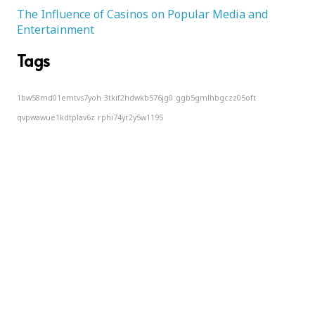
The Influence of Casinos on Popular Media and
Entertainment
Tags
1bw58md01emtvs7yoh
3tkif2hdwkb576jg0
ggb5gmlhbgczz05oft
qvpwawue1kdtplav6z
rphi74yr2y5w1195