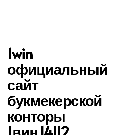
1win
официальный
сайт
букмекерской
конторы
1вин.14112