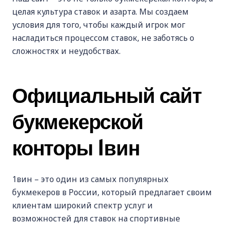
целая культура ставок и азарта. Мы создаем
условия для того, чтобы каждый игрок мог
насладиться процессом ставок, не заботясь о
сложностях и неудобствах.
Официальный сайт
букмекерской
конторы 1вин
1вин – это один из самых популярных
букмекеров в России, который предлагает своим
клиентам широкий спектр услуг и
возможностей для ставок на спортивные