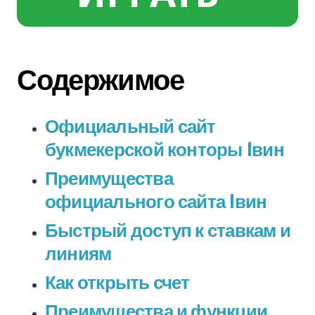
Содержимое
Официальный сайт
букмекерской конторы 1вин
Преимущества
официального сайта 1вин
Быстрый доступ к ставкам и
линиям
Как открыть счет
Преимущества и функции