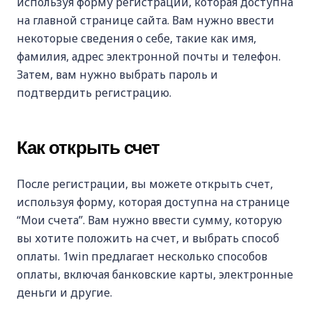
используя форму регистрации, которая доступна
на главной странице сайта. Вам нужно ввести
некоторые сведения о себе, такие как имя,
фамилия, адрес электронной почты и телефон.
Затем, вам нужно выбрать пароль и
подтвердить регистрацию.
Как открыть счет
После регистрации, вы можете открыть счет,
используя форму, которая доступна на странице
“Мои счета”. Вам нужно ввести сумму, которую
вы хотите положить на счет, и выбрать способ
оплаты. 1win предлагает несколько способов
оплаты, включая банковские карты, электронные
деньги и другие.