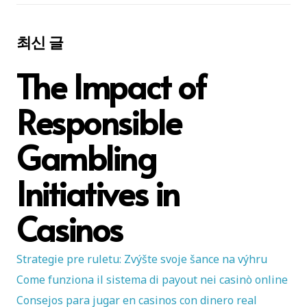
최신 글
The Impact of
Responsible
Gambling
Initiatives in
Casinos
Strategie pre ruletu: Zvýšte svoje šance na výhru
Come funziona il sistema di payout nei casinò online
Consejos para jugar en casinos con dinero real