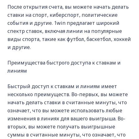
После открытия счета, вы можете начать делать
ставки на спорт, киберспорт, политические
события и другие. 1win предлагает широкий
спектр ставок, включая линии на популярные
виды спорта, такие как футбол, баскетбол, хоккей
и другие.
Преимущества быстрого доступа к ставкам и
линиям
Быстрый доступ к ставкам и линиям имеет
несколько преимуществ. Во-первых, вы можете
начать делать ставки в считанные минуты, что
означает, что вы можете использовать любые
изменения в линиях для вашего выигрыша. Во-
вторых, вы можете получать выигрышные
суммы в считанные минуты, что означает, что