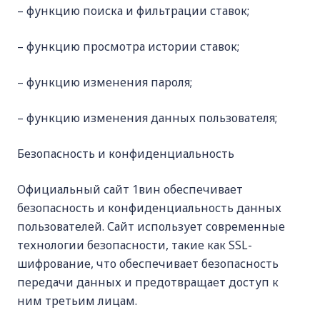
– функцию поиска и фильтрации ставок;
– функцию просмотра истории ставок;
– функцию изменения пароля;
– функцию изменения данных пользователя;
Безопасность и конфиденциальность
Официальный сайт 1вин обеспечивает
безопасность и конфиденциальность данных
пользователей. Сайт использует современные
технологии безопасности, такие как SSL-
шифрование, что обеспечивает безопасность
передачи данных и предотвращает доступ к
ним третьим лицам.