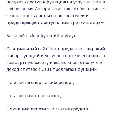
получать доступ к функциям и услугам 1вин в
любое время. Авторизация также обеспечивает
безопасность данных пользователей и
предотвращает доступ к ним третьим лицам.
Большой выбор функций и услуг
Официальный сайт 1вин предлагает широкий
выбор функций и услуг, которые обеспечивают
комфортную работу и возможность получать
доход от ставок. Сайт предлагает функции:
– ставки на спорт и киберспорт;
– ставки на лото и казино;
– функцию депозита и снятия средств;