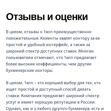
Отзывы и оценки
В целом, отзывы о 1win преимущественно
положительные. Клиенты хвалят контору за ее
простой и удобный интерфейс, а также за
широкий спектр доступных ставок. Многие
пользователи отмечают, что 1win предлагает
более высокие коэффициенты, чем другие
букмекерские конторы.
В целом, 1win – это хороший выбор для тех, кто
ищет простой и доступный способ делать
ставки. Компания предлагает широкий спектр
услуг и имеет хорошую репутацию в России.
Однако, как и у любого другого букмекера, есть и