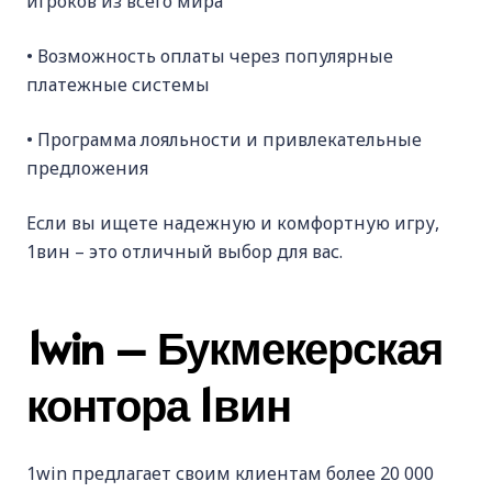
игроков из всего мира
• Возможность оплаты через популярные
платежные системы
• Программа лояльности и привлекательные
предложения
Если вы ищете надежную и комфортную игру,
1вин – это отличный выбор для вас.
1win – Букмекерская
контора 1вин
1win предлагает своим клиентам более 20 000