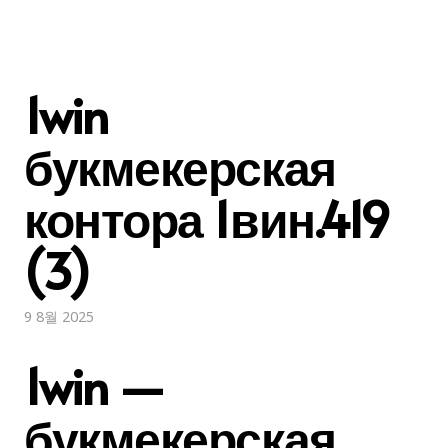
1win
букмекерская
контора 1вин.419
(3)
9 8월 2025
1win —
букмекерская