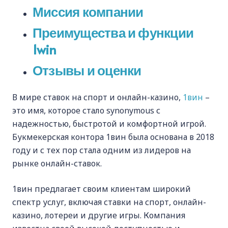
Миссия компании
Преимущества и функции
1win
Отзывы и оценки
В мире ставок на спорт и онлайн-казино,
1вин
–
это имя, которое стало synonymous с
надежностью, быстротой и комфортной игрой.
Букмекерская контора 1вин была основана в 2018
году и с тех пор стала одним из лидеров на
рынке онлайн-ставок.
1вин предлагает своим клиентам широкий
спектр услуг, включая ставки на спорт, онлайн-
казино, лотереи и другие игры. Компания