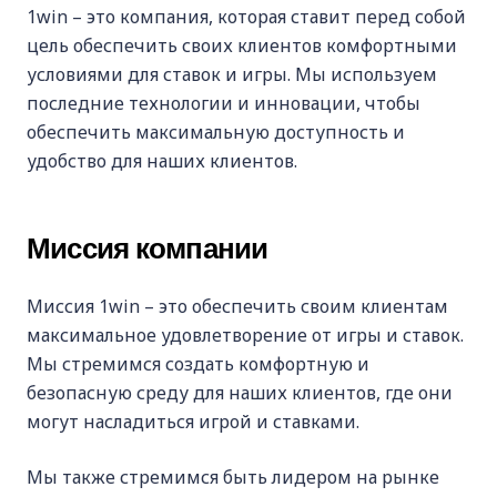
1win – это компания, которая ставит перед собой
цель обеспечить своих клиентов комфортными
условиями для ставок и игры. Мы используем
последние технологии и инновации, чтобы
обеспечить максимальную доступность и
удобство для наших клиентов.
Миссия компании
Миссия 1win – это обеспечить своим клиентам
максимальное удовлетворение от игры и ставок.
Мы стремимся создать комфортную и
безопасную среду для наших клиентов, где они
могут насладиться игрой и ставками.
Мы также стремимся быть лидером на рынке