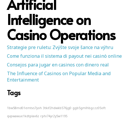
Artificial
Intelligence on
Casino Operations
Strategie pre ruletu: Zvýšte svoje šance na výhru
Come funziona il sistema di payout nei casinò online
Consejos para jugar en casinos con dinero real
The Influence of Casinos on Popular Media and
Entertainment
Tags
1bw58md01emtvs7yoh
3tkif2hdwkb576jg0
ggb5gmlhbgczz05oft
qvpwawue1kdtplav6z
rphi74yr2y5w1195