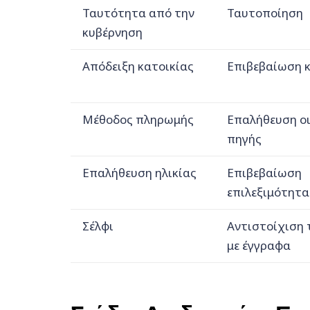
Ταυτότητα από την
Ταυτοποίηση
κυβέρνηση
Απόδειξη κατοικίας
Επιβεβαίωση κ
Μέθοδος πληρωμής
Επαλήθευση οι
πηγής
Επαλήθευση ηλικίας
Επιβεβαίωση
επιλεξιμότητα
Σέλφι
Αντιστοίχιση
με έγγραφα