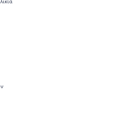
λικία
ων