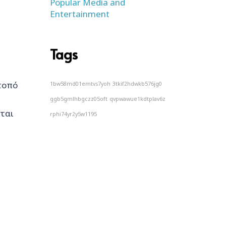
Popular Media and
Entertainment
Tags
τοπό
1bw58md01emtvs7yoh
3tkif2hdwkb576jg0
.
ggb5gmlhbgczz05oft
qvpwawue1kdtplav6z
εται
rphi74yr2y5w1195