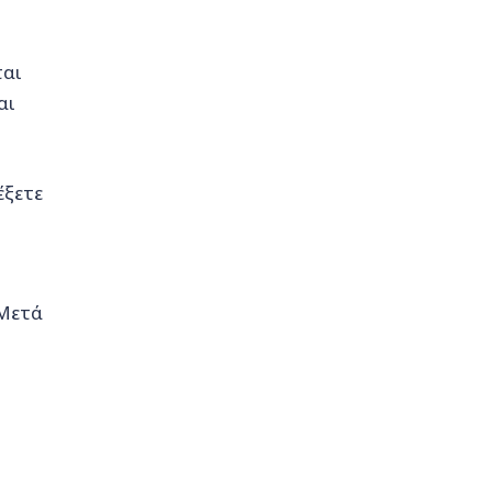
ται
αι
έξετε
 Μετά