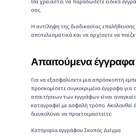
Θα χρειαστεί να παραδώσετε ειδικά έγγρα
σας.
Η αντίληψη της διαδικασίας επαλήθευσης 
αποτελεσματικά και να αρχίσετε να παίζε
Απαιτούμενα έγγραφα
Για να εξασφαλίσετε μια απρόσκοπτη εμπε
προσκομίσετε συγκεκριμένα έγγραφα για 
απαιτήσεων των εγγράφων είναι αναγκαία
καταγραφεί με ασφαλή τρόπο. Ακολουθεί 
διευκολύνει να προετοιμαστείτε:
Κατηγορία εγγράφου Σκοπός Δείγμα