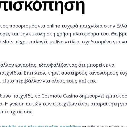
 επισκόπηση
τος προορισμός για online τυχερά παιχνίδια στην Ελλ
ορές και την εύκολη στη χρήση πλατφόρμα του. Θα βρε
slots μέχρι επιλογές με live ντίλερ, σχεδιασμένα για ν
άλλον εργασίας, εξασφαλίζοντας ότι μπορείτε να
παιχνίδια. Επιπλέον, τηρεί αυστηρούς κανονισμούς τ
τίμιο περιβάλλον για όλους τους παίκτες.
θυνο παιχνίδι, το Cosmote Casino δημιουργεί εμπιστο
α. Η γνώση αυτών των στοιχείων είναι απαραίτητη για
επιτυχίας σας.
/public-and-players/safer-gambling
αυτές τις γνώσεις, 