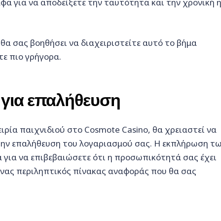
φα για να αποδείξετε την ταυτότητα και την χρονική η
θα σας βοηθήσει να διαχειριστείτε αυτό το βήμα
τε πιο γρήγορα.
 για επαλήθευση
ιρία παιχνιδιού στο Cosmote Casino, θα χρειαστεί να
την επαλήθευση του λογαριασμού σας. Η εκπλήρωση τ
 για να επιβεβαιώσετε ότι η προσωπικότητά σας έχει
ένας περιληπτικός πίνακας αναφοράς που θα σας