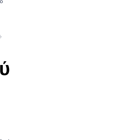
ο
.
ύ