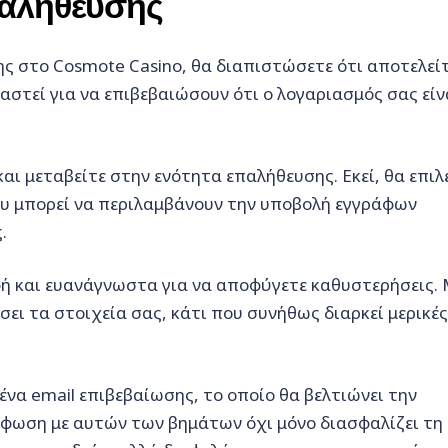
παλήθευσης
ς στο Cosmote Casino, θα διαπιστώσετε ότι αποτελεί
στεί για να επιβεβαιώσουν ότι ο λογαριασμός σας είν
αι μεταβείτε στην ενότητα επαλήθευσης. Εκεί, θα επιλ
ου μπορεί να περιλαμβάνουν την υποβολή εγγράφων
.
φή και ευανάγνωστα για να αποφύγετε καθυστερήσεις.
σει τα στοιχεία σας, κάτι που συνήθως διαρκεί μερικές
ένα email επιβεβαίωσης, το οποίο θα βελτιώνει την
φωση με αυτών των βημάτων όχι μόνο διασφαλίζει τη